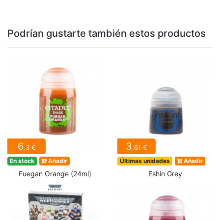
Podrían gustarte también estos productos
6
3
.3 €
.61 €
En stock
Añadir
Últimas unidades
Añadir
Fuegan Orange (24ml)
Eshin Grey