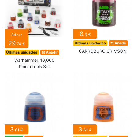
6
.3 €
34
.99 €
29
Últimas unidades
Añadir
.74 €
CARROBURG CRIMSON
Últimas unidades
Añadir
Warhammer 40,000
Paint+Tools Set
3
3
.61 €
.61 €