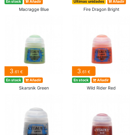
En stock
Añadir
Últimas unidades
Añadir
Macragge Blue
Fire Dragon Bright
3
3
.61 €
.61 €
En stock
Añadir
En stock
Añadir
Skarsnik Green
Wild Rider Red