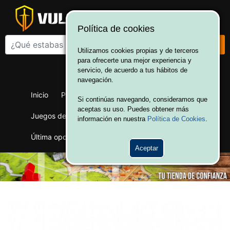
Política de cookies
Utilizamos cookies propias y de terceros
para ofrecerte una mejor experiencia y
¡Bienvenido a Vulcania!
servicio, de acuerdo a tus hábitos de
Hola. Inicia sesión
navegación.
Inicio
Productos
Juegos de mesa
Si continúas navegando, consideramos que
aceptas su uso. Puedes obtener más
Juegos de cartas
Merchandising
Ofertas
información en nuestra
Política de Cookies
.
Última oportunidad
Wargames
Aceptar