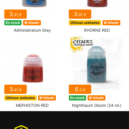
3
3
.61 €
.61 €
En stock
Añadir
Últimas unidades
Añadir
Administratum Grey
KHORNE RED
3
6
.61 €
.3 €
Últimas unidades
Añadir
En stock
Añadir
MEPHISTON RED
Nighthaunt Gloom (24 ml.)