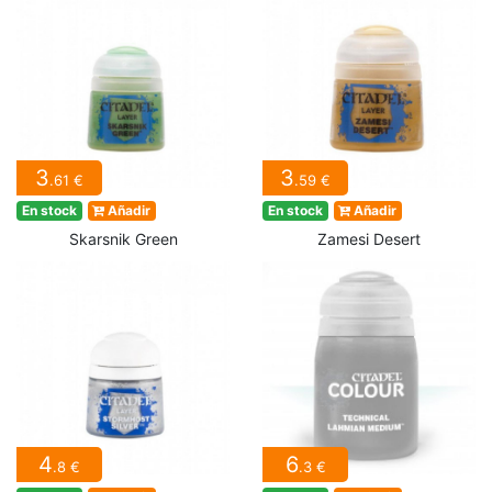
3
3
.61 €
.59 €
En stock
Añadir
En stock
Añadir
Skarsnik Green
Zamesi Desert
4
6
.8 €
.3 €