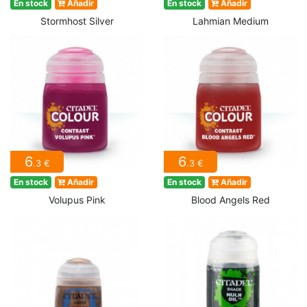
En stock
Añadir
En stock
Añadir
Stormhost Silver
Lahmian Medium
6
6
.3 €
.3 €
En stock
Añadir
En stock
Añadir
Volupus Pink
Blood Angels Red