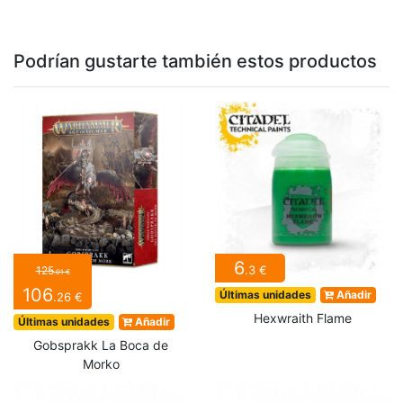
Podrían gustarte también estos productos
6
.3 €
125
.01 €
106
Últimas unidades
Añadir
.26 €
Hexwraith Flame
Últimas unidades
Añadir
Gobsprakk La Boca de
Morko