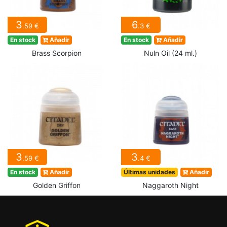
3
6
.59 €
.3 €
En stock
Añadir
En stock
Añadir
Brass Scorpion
Nuln Oil (24 ml.)
3
3
.59 €
.4 €
En stock
Añadir
Últimas unidades
Añadir
Golden Griffon
Naggaroth Night