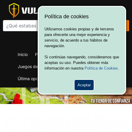
Política de cookies
Utilizamos cookies propias y de terceros
para ofrecerte una mejor experiencia y
¡Bienvenido a Vulcania!
servicio, de acuerdo a tus hábitos de
Hola. Inicia sesión
navegación.
Inicio
Productos
Juegos de mesa
Si continúas navegando, consideramos que
aceptas su uso. Puedes obtener más
Juegos de cartas
Merchandising
Ofertas
información en nuestra
Política de Cookies
.
Última oportunidad
Wargames
Aceptar