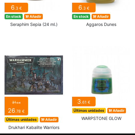
6
6
.3 €
.3 €
En stock
Añadir
En stock
Añadir
Seraphim Sepia (24 ml.)
Aggaros Dunes
3
.61 €
31
.5 €
26
Últimas unidades
Añadir
.78 €
WARPSTONE GLOW
Últimas unidades
Añadir
Drukhari Kabalite Warriors