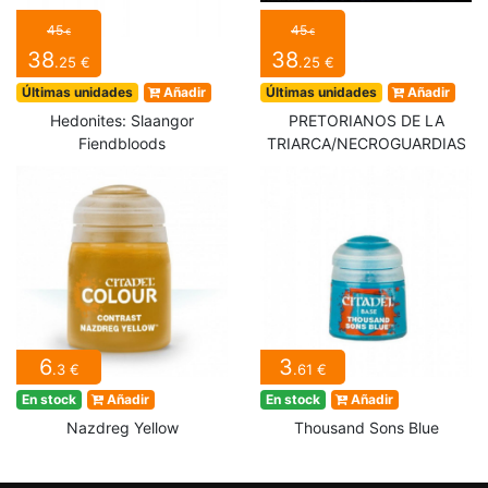
45
45
€
€
38
38
.25 €
.25 €
Últimas unidades
Añadir
Últimas unidades
Añadir
Hedonites: Slaangor
PRETORIANOS DE LA
Fiendbloods
TRIARCA/NECROGUARDIAS
6
3
.3 €
.61 €
En stock
Añadir
En stock
Añadir
Nazdreg Yellow
Thousand Sons Blue