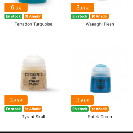
6
3
.3 €
.61 €
En stock
Añadir
En stock
Añadir
Terradon Turquoise
Waaagh! Flesh
3
3
.59 €
.61 €
En stock
Añadir
En stock
Añadir
Tyrant Skull
Sotek Green