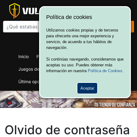
Política de cookies
Utilizamos cookies propias y de terceros
para ofrecerte una mejor experiencia y
¡Bienvenido a Vulcania!
servicio, de acuerdo a tus hábitos de
Hola. Inicia sesión
navegación.
Inicio
Productos
Juegos de mesa
Si continúas navegando, consideramos que
aceptas su uso. Puedes obtener más
Juegos de cartas
Merchandising
Ofertas
información en nuestra
Política de Cookies
.
Última oportunidad
Wargames
Aceptar
Olvido de contraseña