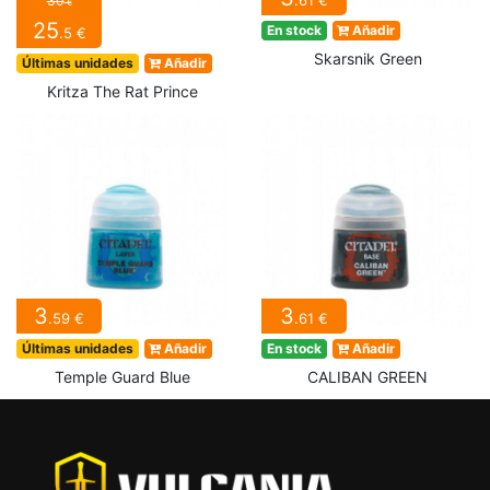
.61 €
30
€
25
En stock
Añadir
.5 €
Skarsnik Green
Últimas unidades
Añadir
Kritza The Rat Prince
3
3
.59 €
.61 €
Últimas unidades
Añadir
En stock
Añadir
Temple Guard Blue
CALIBAN GREEN