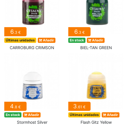
6
6
.3 €
.3 €
Últimas unidades
Añadir
En stock
Añadir
CARROBURG CRIMSON
BIEL-TAN GREEN
4
3
.8 €
.61 €
En stock
Añadir
Últimas unidades
Añadir
Stormhost Silver
Flash Gitz Yellow