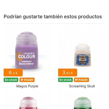
Podrían gustarte también estos productos
6
3
.3 €
.61 €
En stock
Añadir
En stock
Añadir
Magos Purple
Screaming Skull