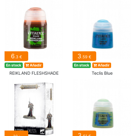
6
3
.3 €
.59 €
En stock
Añadir
En stock
Añadir
REIKLAND FLESHSHADE
Teclis Blue
3