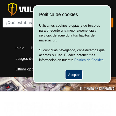
Política de cookies
Utilizamos cookies propias y de terceros
para ofrecerte una mejor experiencia y
¡Bienvenido a Vulcania!
servicio, de acuerdo a tus hábitos de
Hola. Inicia sesión
navegación.
Inicio
Productos
Juegos de mesa
Si continúas navegando, consideramos que
aceptas su uso. Puedes obtener más
Juegos de cartas
Merchandising
Ofertas
información en nuestra
Política de Cookies
.
Última oportunidad
Wargames
Aceptar