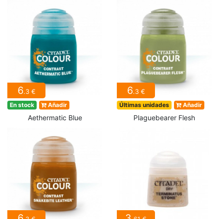
6
6
.3 €
.3 €
En stock
Añadir
Últimas unidades
Añadir
Aethermatic Blue
Plaguebearer Flesh
6
3