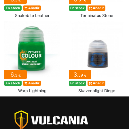
.3 €
.61 €
En stock
Añadir
En stock
Añadir
Snakebite Leather
Terminatus Stone
6
3
.3 €
.59 €
En stock
Añadir
En stock
Añadir
Warp Lightning
Skavenblight Dinge