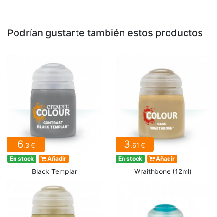
Podrían gustarte también estos productos
6
3
.3 €
.61 €
En stock
Añadir
En stock
Añadir
Black Templar
Wraithbone (12ml)