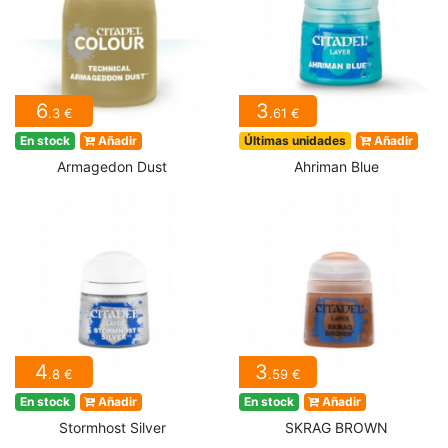
6
3
.3 €
.61 €
En stock
Añadir
Últimas unidades
Añadir
Armagedon Dust
Ahriman Blue
4
3
.8 €
.59 €
En stock
Añadir
En stock
Añadir
Stormhost Silver
SKRAG BROWN