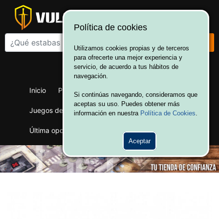
Política de cookies
Utilizamos cookies propias y de terceros
para ofrecerte una mejor experiencia y
¡Bienvenido a Vulcania!
servicio, de acuerdo a tus hábitos de
Hola. Inicia sesión
navegación.
Inicio
Productos
Juegos de mesa
Si continúas navegando, consideramos que
aceptas su uso. Puedes obtener más
Juegos de cartas
Merchandising
Ofertas
información en nuestra
Política de Cookies
.
Última oportunidad
Wargames
Aceptar