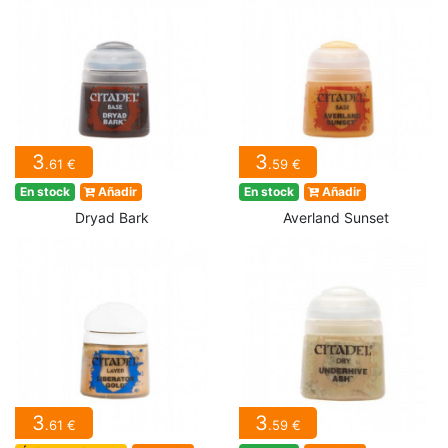
3
3
.61 €
.59 €
En stock
Añadir
En stock
Añadir
Dryad Bark
Averland Sunset
3
3
.61 €
.59 €