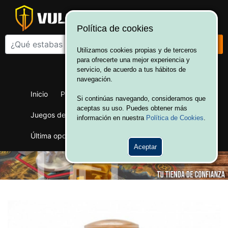
Política de cookies
Utilizamos cookies propias y de terceros
para ofrecerte una mejor experiencia y
¡Bienvenido a Vulcania!
servicio, de acuerdo a tus hábitos de
Hola. Inicia sesión
navegación.
Inicio
Productos
Juegos de mesa
Si continúas navegando, consideramos que
aceptas su uso. Puedes obtener más
Juegos de cartas
Merchandising
Ofertas
información en nuestra
Política de Cookies
.
Última oportunidad
Wargames
Aceptar