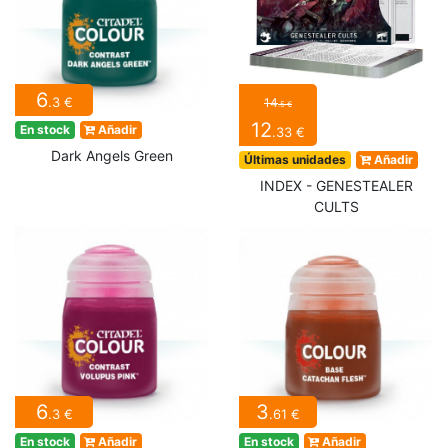
6
.3 €
14
.5 €
12
En stock
Añadir
.33 €
Dark Angels Green
Últimas unidades
Añadir
INDEX - GENESTEALER
CULTS
6
3
.3 €
.61 €
En stock
Añadir
En stock
Añadir