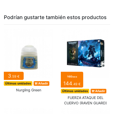
Podrían gustarte también estos productos
3
.59 €
169
.99 €
144
Últimas unidades
Añadir
.49 €
Nurgling Green
Últimas unidades
Añadir
FUERZA ATAQUE DEL
CUERVO (RAVEN GUARD)