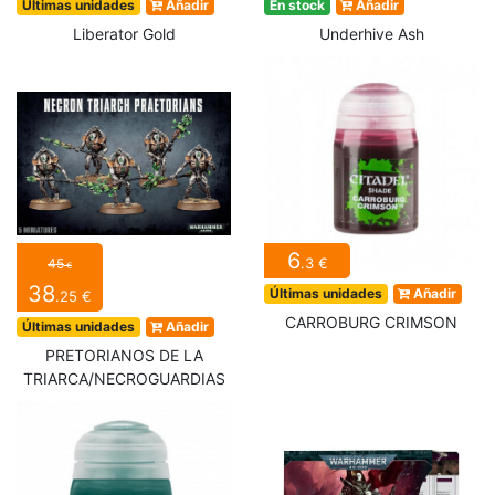
Últimas unidades
Añadir
En stock
Añadir
Liberator Gold
Underhive Ash
6
.3 €
45
€
38
Últimas unidades
Añadir
.25 €
CARROBURG CRIMSON
Últimas unidades
Añadir
PRETORIANOS DE LA
TRIARCA/NECROGUARDIAS