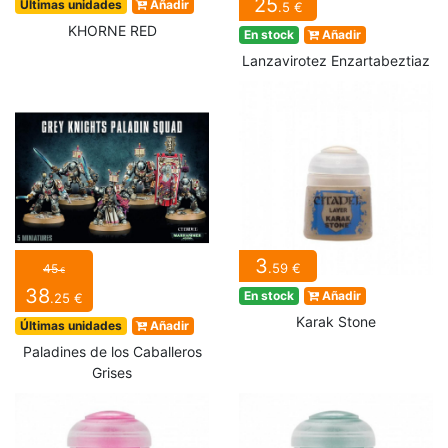
25
Últimas unidades
Añadir
.5 €
KHORNE RED
En stock
Añadir
Lanzavirotez Enzartabeztiaz
3
.59 €
45
€
38
En stock
Añadir
.25 €
Karak Stone
Últimas unidades
Añadir
Paladines de los Caballeros
Grises