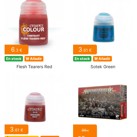
6
3
.3 €
.61 €
En stock
Añadir
En stock
Añadir
Flesh Tearers Red
Sotek Green
3
.61 €
30
€