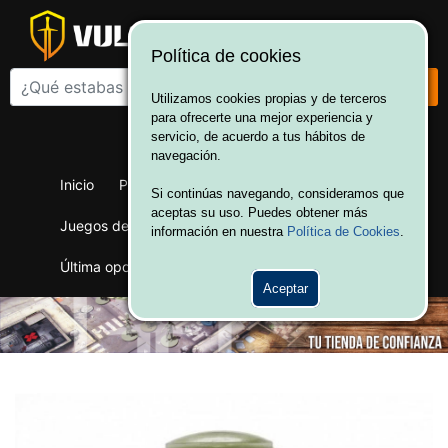
Política de cookies
Utilizamos cookies propias y de terceros
para ofrecerte una mejor experiencia y
¡Bienvenido a Vulcania!
servicio, de acuerdo a tus hábitos de
Hola. Inicia sesión
navegación.
Inicio
Productos
Juegos de mesa
Si continúas navegando, consideramos que
aceptas su uso. Puedes obtener más
Juegos de cartas
Merchandising
Ofertas
información en nuestra
Política de Cookies
.
Última oportunidad
Wargames
Aceptar