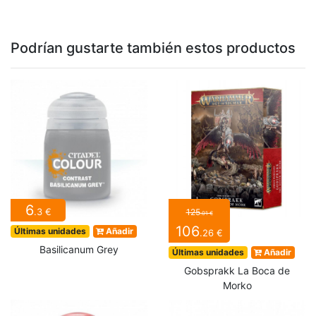
Podrían gustarte también estos productos
6
.3 €
125
.01 €
106
Últimas unidades
Añadir
.26 €
Basilicanum Grey
Últimas unidades
Añadir
Gobsprakk La Boca de
Morko