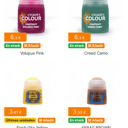
6
6
.3 €
.3 €
En stock
Añadir
En stock
Añadir
Volupus Pink
Creed Camo
3
3
.61 €
.59 €
Últimas unidades
Añadir
En stock
Añadir
Flash Gitz Yellow
SKRAG BROWN