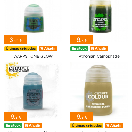
3
6
.61 €
.3 €
Últimas unidades
Añadir
En stock
Añadir
WARPSTONE GLOW
Athonian Camoshade
6
6
.3 €
.3 €
En stock
Añadir
Últimas unidades
Añadir