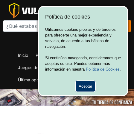
Política de cookies
Utilizamos cookies propias y de terceros
para ofrecerte una mejor experiencia y
¡Bienvenido a Vulcania!
servicio, de acuerdo a tus hábitos de
Hola. Inicia sesión
navegación.
Inicio
Productos
Juegos de mesa
Si continúas navegando, consideramos que
aceptas su uso. Puedes obtener más
Juegos de cartas
Merchandising
Ofertas
información en nuestra
Política de Cookies
.
Última oportunidad
Wargames
Aceptar