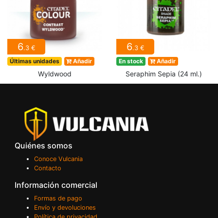
6
6
.3 €
.3 €
Últimas unidades
Añadir
En stock
Añadir
Wyldwood
Seraphim Sepia (24 ml.)
Quiénes somos
Conoce Vulcania
Contacto
Información comercial
Formas de pago
Envío y devoluciones
Política de privacidad