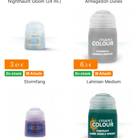
Nighthaunt Gloom (24 ml.)
Armagedon Dunes
3
6
.61 €
.3 €
En stock
Añadir
En stock
Añadir
Stormfang
Lahmian Medium