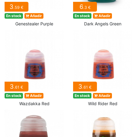
3
6
.59 €
.3 €
En stock
Añadir
En stock
Añadir
Genestealer Purple
Dark Angels Green
3
3
.61 €
.61 €
En stock
Añadir
En stock
Añadir
Wazdakka Red
Wild Rider Red