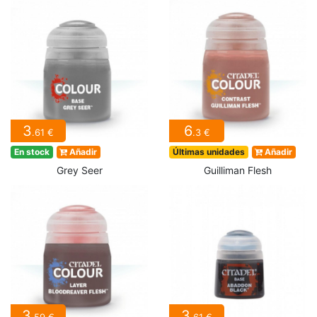
3
6
.61 €
.3 €
En stock
Añadir
Últimas unidades
Añadir
Grey Seer
Guilliman Flesh
3
3