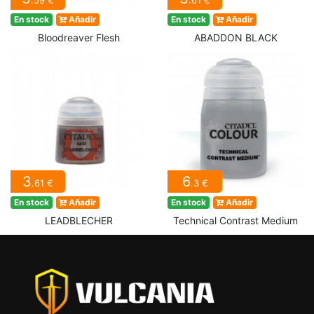
.59 €
.61 €
En stock
Añadir
En stock
Añadir
Bloodreaver Flesh
ABADDON BLACK
3
6
.61 €
.3 €
En stock
Añadir
En stock
Añadir
LEADBLECHER
Technical Contrast Medium