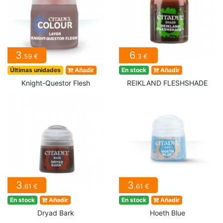
3
6
.59 €
.3 €
Últimas unidades
Añadir
En stock
Añadir
Knight-Questor Flesh
REIKLAND FLESHSHADE
3
3
.61 €
.61 €
En stock
Añadir
En stock
Añadir
Dryad Bark
Hoeth Blue