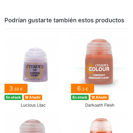
Podrían gustarte también estos productos
3
6
.59 €
.3 €
En stock
Añadir
En stock
Añadir
Lucious Lilac
Darkoath Flesh