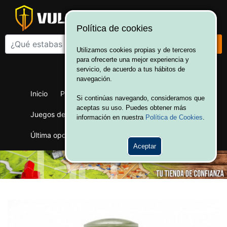
Política de cookies
Utilizamos cookies propias y de terceros
para ofrecerte una mejor experiencia y
¡Bienvenido a Vulcania!
servicio, de acuerdo a tus hábitos de
Hola. Inicia sesión
navegación.
Inicio
Productos
Juegos de mesa
Si continúas navegando, consideramos que
aceptas su uso. Puedes obtener más
Juegos de cartas
Merchandising
Ofertas
información en nuestra
Política de Cookies
.
Última oportunidad
Wargames
Aceptar