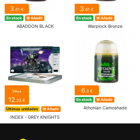
3
3
.61 €
.61 €
En stock
Añadir
En stock
Añadir
ABADDON BLACK
Warplock Bronze
6
.3 €
14
.5 €
12
En stock
Añadir
.33 €
Athonian Camoshade
Últimas unidades
Añadir
INDEX - GREY KNIGHTS