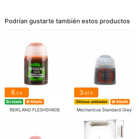
Podrían gustarte también estos productos
6
3
.3 €
.61 €
En stock
Añadir
Últimas unidades
Añadir
REIKLAND FLESHSHADE
Mechanicus Standard Grey