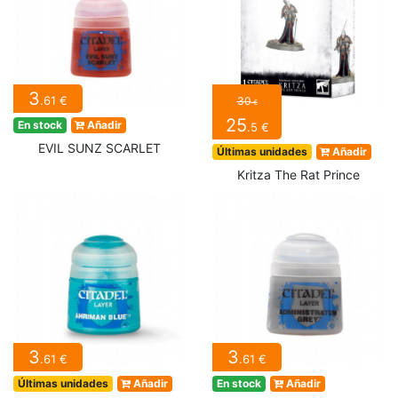
3
.61 €
30
€
25
En stock
Añadir
.5 €
EVIL SUNZ SCARLET
Últimas unidades
Añadir
Kritza The Rat Prince
3
3
.61 €
.61 €
Últimas unidades
Añadir
En stock
Añadir