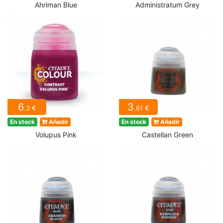
Ahriman Blue
Administratum Grey
6
3
.3 €
.61 €
En stock
Añadir
En stock
Añadir
Volupus Pink
Castellan Green