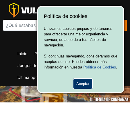
Política de cookies
Utilizamos cookies propias y de terceros
para ofrecerte una mejor experiencia y
¡Bienvenido a Vulcania!
servicio, de acuerdo a tus hábitos de
Hola. Inicia sesión
navegación.
Inicio
Productos
Juegos de mesa
Si continúas navegando, consideramos que
aceptas su uso. Puedes obtener más
Juegos de cartas
Merchandising
Ofertas
información en nuestra
Política de Cookies
.
Última oportunidad
Wargames
Aceptar