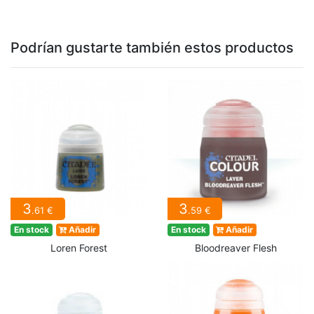
Podrían gustarte también estos productos
3
3
.61 €
.59 €
En stock
Añadir
En stock
Añadir
Loren Forest
Bloodreaver Flesh