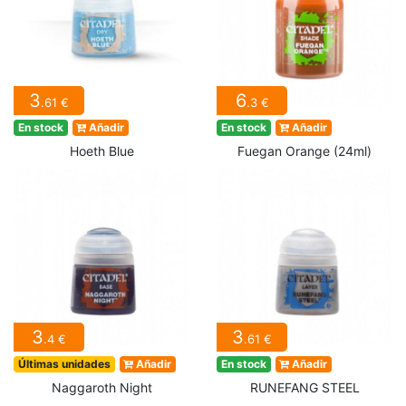
3
6
.61 €
.3 €
En stock
Añadir
En stock
Añadir
Hoeth Blue
Fuegan Orange (24ml)
3
3
.4 €
.61 €
Últimas unidades
Añadir
En stock
Añadir
Naggaroth Night
RUNEFANG STEEL