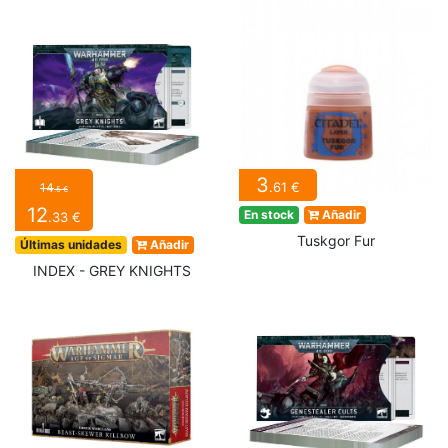
3
.61 €
14
.5 €
12
En stock
Añadir
.33 €
Tuskgor Fur
Últimas unidades
Añadir
INDEX - GREY KNIGHTS