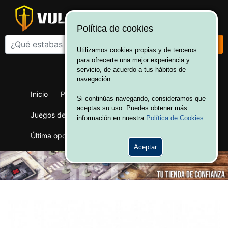
Política de cookies
Utilizamos cookies propias y de terceros
para ofrecerte una mejor experiencia y
¡Bienvenido a Vulcania!
servicio, de acuerdo a tus hábitos de
Hola. Inicia sesión
navegación.
Inicio
Productos
Juegos de mesa
Si continúas navegando, consideramos que
aceptas su uso. Puedes obtener más
Juegos de cartas
Merchandising
Ofertas
información en nuestra
Política de Cookies
.
Última oportunidad
Wargames
Aceptar