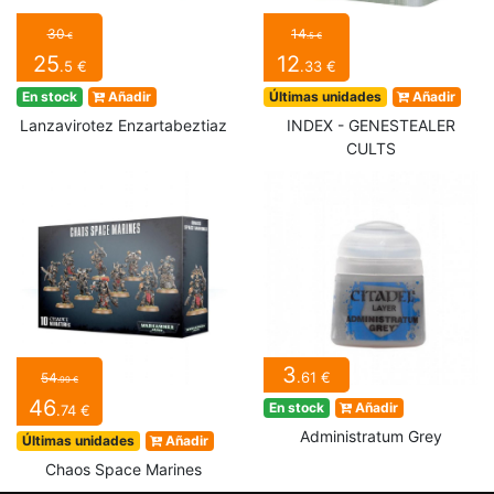
30
14
€
.5 €
25
12
.5 €
.33 €
En stock
Añadir
Últimas unidades
Añadir
Lanzavirotez Enzartabeztiaz
INDEX - GENESTEALER
CULTS
3
.61 €
54
.99 €
46
En stock
Añadir
.74 €
Administratum Grey
Últimas unidades
Añadir
Chaos Space Marines