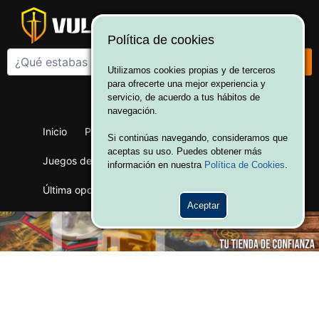
Política de cookies
Utilizamos cookies propias y de terceros
para ofrecerte una mejor experiencia y
¡Bienvenido a Vulcania!
servicio, de acuerdo a tus hábitos de
Hola. Inicia sesión
navegación.
Inicio
Productos
Juegos de mesa
Si continúas navegando, consideramos que
aceptas su uso. Puedes obtener más
Juegos de cartas
Merchandising
Ofertas
información en nuestra
Política de Cookies
.
Última oportunidad
Wargames
Aceptar