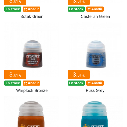
3
3
.61 €
.61 €
En stock
Añadir
En stock
Añadir
Sotek Green
Castellan Green
3
3
.61 €
.61 €
En stock
Añadir
En stock
Añadir
Warplock Bronze
Russ Grey