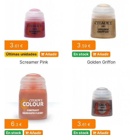
3
3
.61 €
.59 €
Últimas unidades
Añadir
En stock
Añadir
Screamer Pink
Golden Griffon
6
3
.3 €
.61 €
En stock
Añadir
En stock
Añadir