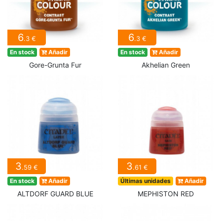
6
6
.3 €
.3 €
En stock
Añadir
En stock
Añadir
Gore-Grunta Fur
Akhelian Green
3
3
.59 €
.61 €
En stock
Añadir
Últimas unidades
Añadir
ALTDORF GUARD BLUE
MEPHISTON RED