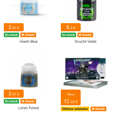
3
6
.61 €
.3 €
En stock
Añadir
En stock
Añadir
Hoeth Blue
Druchii Violet
3
.61 €
14
.5 €
12
En stock
Añadir
.33 €
Loren Forest
Últimas unidades
Añadir