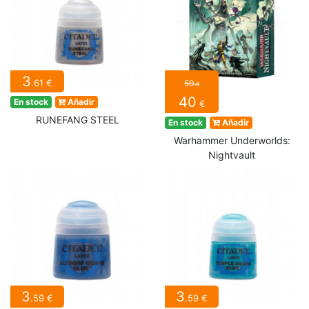
3
.61 €
50
€
40
En stock
Añadir
€
RUNEFANG STEEL
En stock
Añadir
Warhammer Underworlds:
Nightvault
3
3
.59 €
.59 €