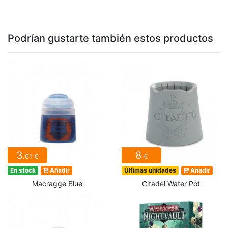
Podrían gustarte también estos productos
3
8
.61 €
€
En stock
Añadir
Últimas unidades
Añadir
Macragge Blue
Citadel Water Pot