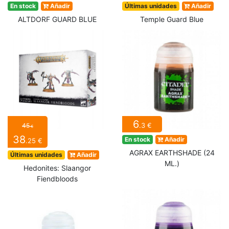
En stock
Añadir
Últimas unidades
Añadir
ALTDORF GUARD BLUE
Temple Guard Blue
6
.3 €
45
€
38
En stock
Añadir
.25 €
AGRAX EARTHSHADE (24
Últimas unidades
Añadir
ML.)
Hedonites: Slaangor
Fiendbloods