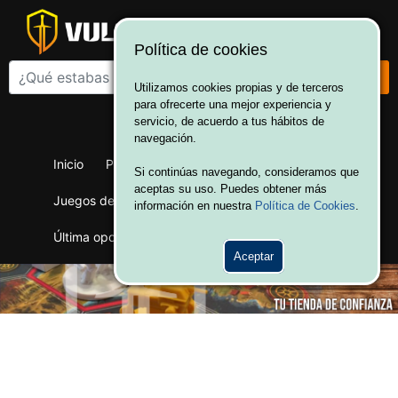
Política de cookies
Utilizamos cookies propias y de terceros
para ofrecerte una mejor experiencia y
¡Bienvenido a Vulcania!
servicio, de acuerdo a tus hábitos de
Hola. Inicia sesión
navegación.
Inicio
Productos
Juegos de mesa
Si continúas navegando, consideramos que
aceptas su uso. Puedes obtener más
Juegos de cartas
Merchandising
Ofertas
información en nuestra
Política de Cookies
.
Última oportunidad
Wargames
Aceptar