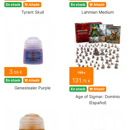
En stock
Añadir
En stock
Añadir
Tyrant Skull
Lahmian Medium
3
.59 €
155
€
131
En stock
Añadir
.75 €
Genestealer Purple
En stock
Añadir
Age of Sigmar: Dominio
(Español)