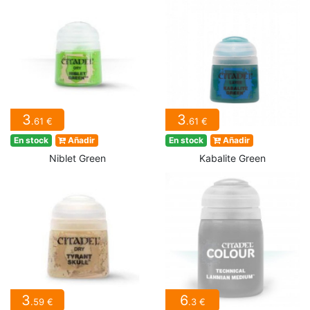
3
3
.61 €
.61 €
En stock
Añadir
En stock
Añadir
Niblet Green
Kabalite Green
3
6
.59 €
.3 €