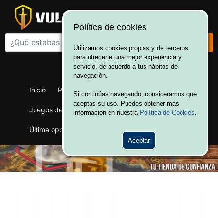
Política de cookies
Utilizamos cookies propias y de terceros
para ofrecerte una mejor experiencia y
¡Bienvenido a Vulcania!
servicio, de acuerdo a tus hábitos de
Hola. Inicia sesión
navegación.
Inicio
Productos
Juegos de mesa
Si continúas navegando, consideramos que
aceptas su uso. Puedes obtener más
Juegos de cartas
Merchandising
Ofertas
información en nuestra
Política de Cookies
.
Última oportunidad
Wargames
Aceptar