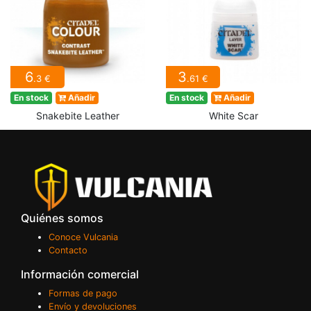
6
3
.3 €
.61 €
En stock
Añadir
En stock
Añadir
Snakebite Leather
White Scar
Quiénes somos
Conoce Vulcania
Contacto
Información comercial
Formas de pago
Envío y devoluciones