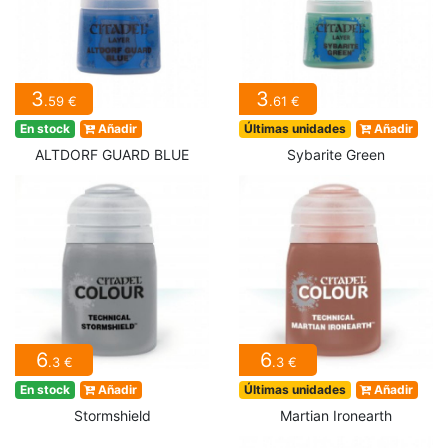
3
3
.59 €
.61 €
En stock
Añadir
Últimas unidades
Añadir
ALTDORF GUARD BLUE
Sybarite Green
6
6
.3 €
.3 €
En stock
Añadir
Últimas unidades
Añadir
Stormshield
Martian Ironearth