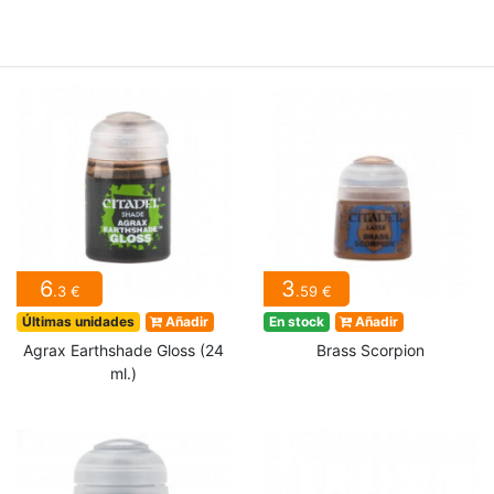
6
3
.3 €
.59 €
Últimas unidades
Añadir
En stock
Añadir
Agrax Earthshade Gloss (24
Brass Scorpion
ml.)