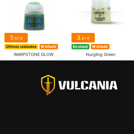
3
3
.61 €
.61 €
Últimas unidades
Añadir
En stock
Añadir
WARPSTONE GLOW
Nurgling Green