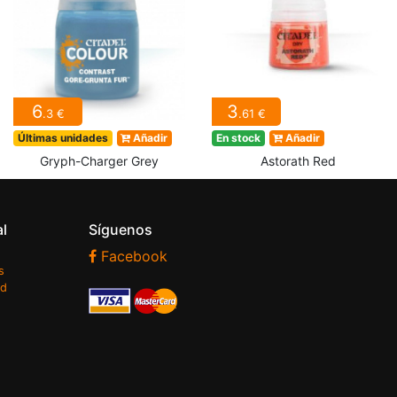
6
3
.3 €
.61 €
Últimas unidades
Añadir
En stock
Añadir
Gryph-Charger Grey
Astorath Red
al
Síguenos
Facebook
s
ad