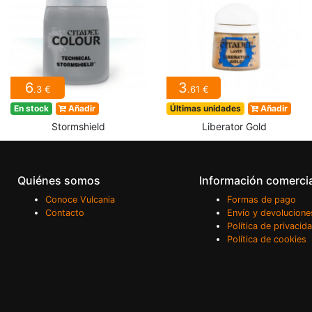
6
3
.3 €
.61 €
En stock
Añadir
Últimas unidades
Añadir
Stormshield
Liberator Gold
Quiénes somos
Información comerci
Conoce Vulcania
Formas de pago
Contacto
Envío y devolucione
Política de privacid
Política de cookies