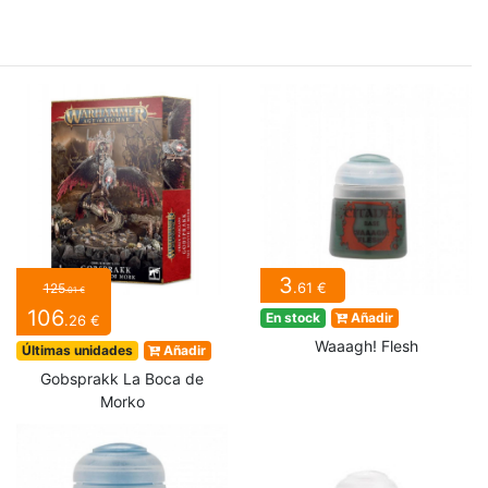
3
.61 €
125
.01 €
106
En stock
Añadir
.26 €
Waaagh! Flesh
Últimas unidades
Añadir
Gobsprakk La Boca de
Morko