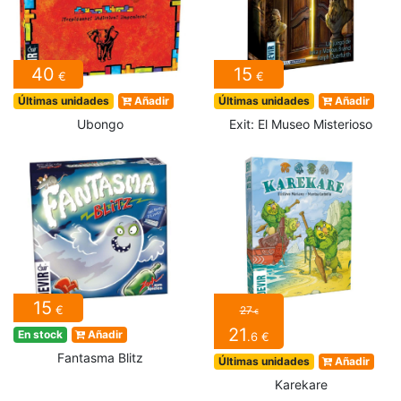
40
15
€
€
Últimas unidades
Añadir
Últimas unidades
Añadir
Ubongo
Exit: El Museo Misterioso
15
€
27
€
21
En stock
Añadir
.6 €
Fantasma Blitz
Últimas unidades
Añadir
Karekare