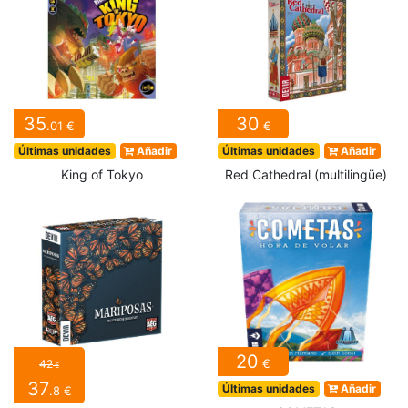
35
30
.01 €
€
Últimas unidades
Añadir
Últimas unidades
Añadir
King of Tokyo
Red Cathedral (multilingüe)
20
€
42
€
37
Últimas unidades
Añadir
.8 €