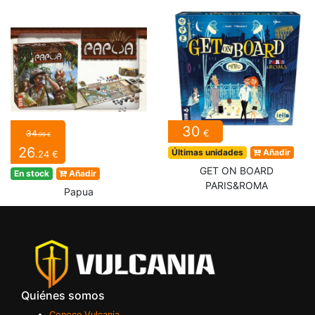
30
€
34
.99 €
26
Últimas unidades
Añadir
.24 €
GET ON BOARD
En stock
Añadir
PARIS&ROMA
Papua
Quiénes somos
Conoce Vulcania