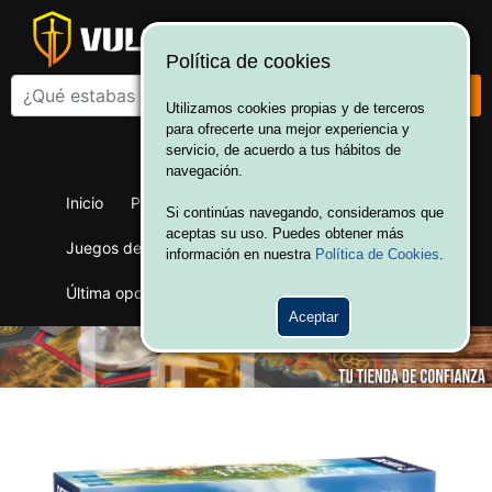
Política de cookies
Utilizamos cookies propias y de terceros
para ofrecerte una mejor experiencia y
¡Bienvenido a Vulcania!
servicio, de acuerdo a tus hábitos de
Hola. Inicia sesión
navegación.
Inicio
Productos
Juegos de mesa
Si continúas navegando, consideramos que
aceptas su uso. Puedes obtener más
Juegos de cartas
Merchandising
Ofertas
información en nuestra
Política de Cookies
.
Última oportunidad
Wargames
Aceptar