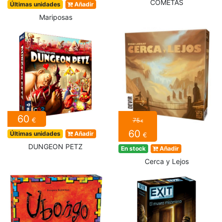
COMETAS
Últimas unidades
Añadir
Mariposas
60
€
75
€
60
Últimas unidades
Añadir
€
DUNGEON PETZ
En stock
Añadir
Cerca y Lejos