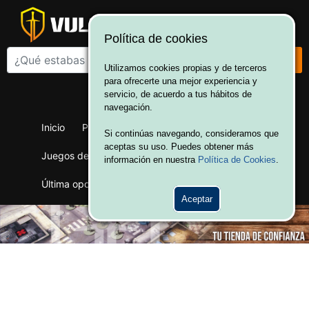
Política de cookies
Utilizamos cookies propias y de terceros
para ofrecerte una mejor experiencia y
¡Bienvenido a Vulcania!
servicio, de acuerdo a tus hábitos de
Hola. Inicia sesión
navegación.
Inicio
Productos
Juegos de mesa
Si continúas navegando, consideramos que
aceptas su uso. Puedes obtener más
Juegos de cartas
Merchandising
Ofertas
información en nuestra
Política de Cookies
.
Última oportunidad
Wargames
Aceptar