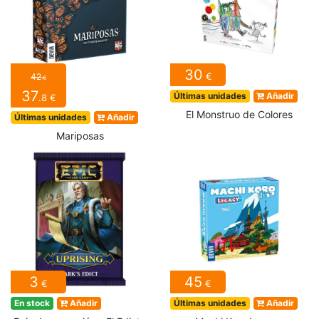
30
€
42
€
37
Últimas unidades
Añadir
.8 €
El Monstruo de Colores
Últimas unidades
Añadir
Mariposas
3
45
€
€
En stock
Añadir
Últimas unidades
Añadir