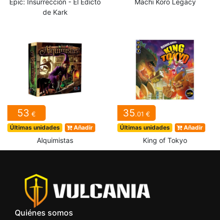
Epic: Insurrección - El Edicto
Machi Koro Legacy
de Kark
53
35
€
.01 €
Últimas unidades
Añadir
Últimas unidades
Añadir
Alquimistas
King of Tokyo
Quiénes somos