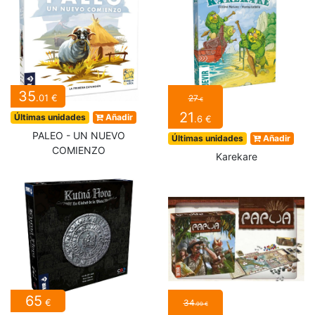
35
.01 €
27
€
21
Últimas unidades
Añadir
.6 €
PALEO - UN NUEVO
Últimas unidades
Añadir
COMIENZO
Karekare
65
€
34
.99 €