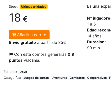
Es una expan
Stock:
Últimas unidades
18
€
Nº jugadore
1 a 5
Edad recom
Añadir a carrito
14 años
Duración:
Envío gratuito
a partir de 35€
90 min.
Con esta compra generarás
0.9
puntos
vulcania.
Editorial:
Devir
Categorías:
Juegos de cartas
Aventuras
Combates
Cooperativos
F