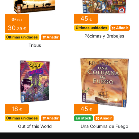
45
€
37
.99 €
30
Últimas unidades
Añadir
.39 €
Pócimas y Brebajes
Últimas unidades
Añadir
Tribus
18
45
€
€
Últimas unidades
Añadir
En stock
Añadir
Out of this World
Una Columna de Fuego