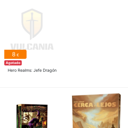
8
€
Agotado
Hero Realms: Jefe Dragón