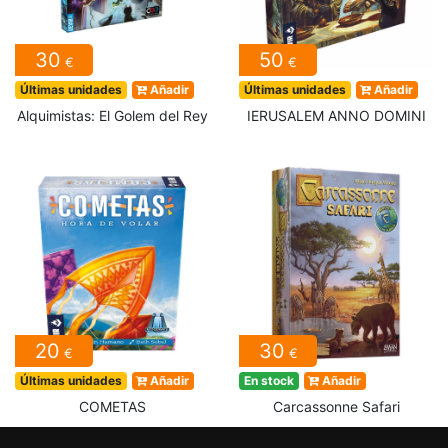
30
50
€
€
Últimas unidades
Añadir
Últimas unidades
Añadir
Alquimistas: El Golem del Rey
IERUSALEM ANNO DOMINI
20
30
€
€
Últimas unidades
Añadir
En stock
Añadir
COMETAS
Carcassonne Safari