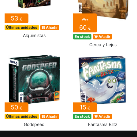
53
€
75
€
60
Últimas unidades
Añadir
€
Alquimistas
En stock
Añadir
Cerca y Lejos
50
15
€
€
Últimas unidades
Añadir
En stock
Añadir
Godspeed
Fantasma Blitz