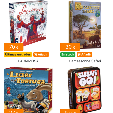
70
30
€
€
Últimas unidades
Añadir
En stock
Añadir
LACRIMOSA
Carcassonne Safari
27
9