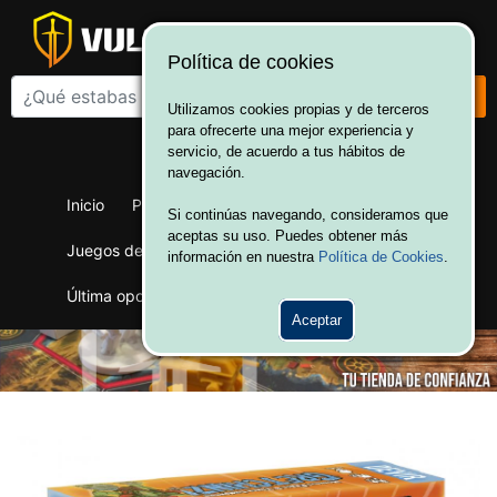
Política de cookies
Utilizamos cookies propias y de terceros
para ofrecerte una mejor experiencia y
¡Bienvenido a Vulcania!
servicio, de acuerdo a tus hábitos de
Hola. Inicia sesión
navegación.
Inicio
Productos
Juegos de mesa
Si continúas navegando, consideramos que
aceptas su uso. Puedes obtener más
Juegos de cartas
Merchandising
Ofertas
información en nuestra
Política de Cookies
.
Última oportunidad
Wargames
Aceptar