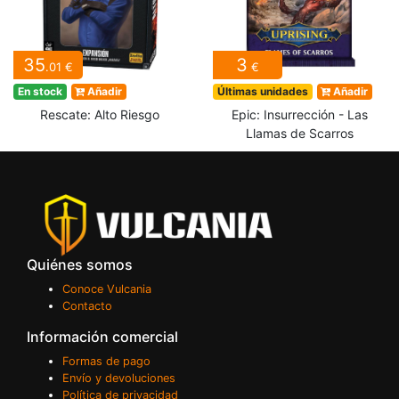
35
3
.01 €
€
En stock
Añadir
Últimas unidades
Añadir
Rescate: Alto Riesgo
Epic: Insurrección - Las
Llamas de Scarros
Quiénes somos
Conoce Vulcania
Contacto
Información comercial
Formas de pago
Envío y devoluciones
Política de privacidad