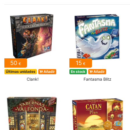
50
15
€
€
Últimas unidades
Añadir
En stock
Añadir
Clank!
Fantasma Blitz