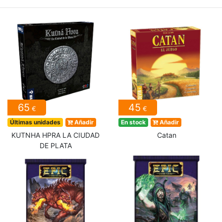
65
45
€
€
Últimas unidades
Añadir
En stock
Añadir
KUTNHA HPRA LA CIUDAD
Catan
DE PLATA