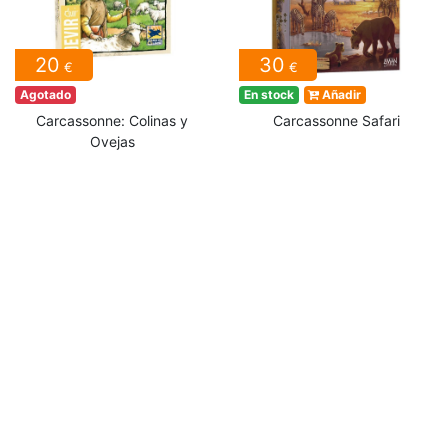
20
30
€
€
Agotado
En stock
Añadir
Carcassonne: Colinas y
Carcassonne Safari
Ovejas