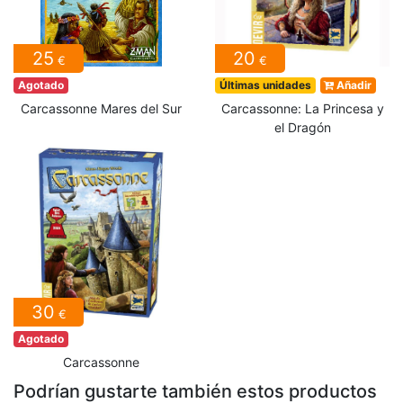
25
20
€
€
Agotado
Últimas unidades
Añadir
Carcassonne Mares del Sur
Carcassonne: La Princesa y
el Dragón
30
€
Agotado
Carcassonne
Podrían gustarte también estos productos