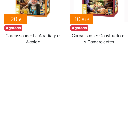
20
10
€
.51 €
Agotado
Agotado
Carcassonne: La Abadía y el
Carcassonne: Constructores
Alcalde
y Comerciantes