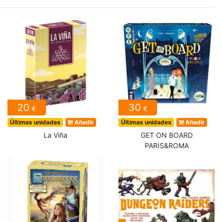
20
30
€
€
Últimas unidades
Añadir
Últimas unidades
Añadir
La Viña
GET ON BOARD
PARIS&ROMA