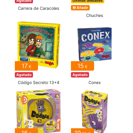
Agotado
Últimas unidades
Añadir
Carrera de Caracoles
Chuches
17
15
€
€
Agotado
Agotado
Código Secreto 13+4
Conex