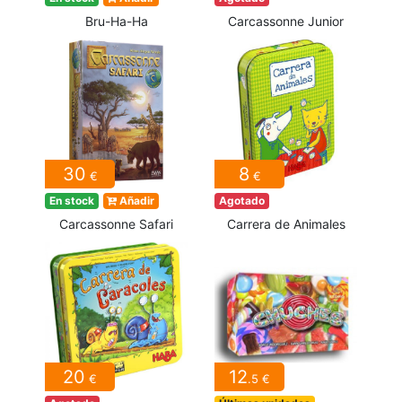
Bru-Ha-Ha
Carcassonne Junior
30
8
€
€
En stock
Añadir
Agotado
Carcassonne Safari
Carrera de Animales
20
12
€
.5 €