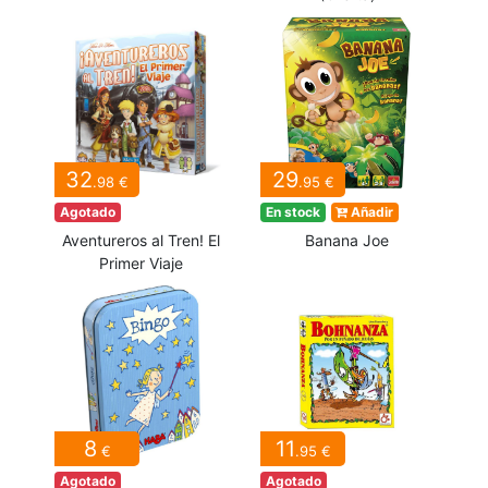
32
29
.98 €
.95 €
Agotado
En stock
Añadir
Aventureros al Tren! El
Banana Joe
Primer Viaje
8
11
€
.95 €
Agotado
Agotado