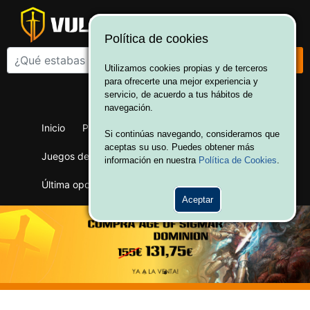
Política de cookies
Utilizamos cookies propias y de terceros
para ofrecerte una mejor experiencia y
¡Bienvenido a Vulcania!
servicio, de acuerdo a tus hábitos de
Hola. Inicia sesión
navegación.
Inicio
Productos
Juegos de mesa
Si continúas navegando, consideramos que
aceptas su uso. Puedes obtener más
Juegos de cartas
Merchandising
Ofertas
información en nuestra
Política de Cookies
.
Última oportunidad
Wargames
Aceptar