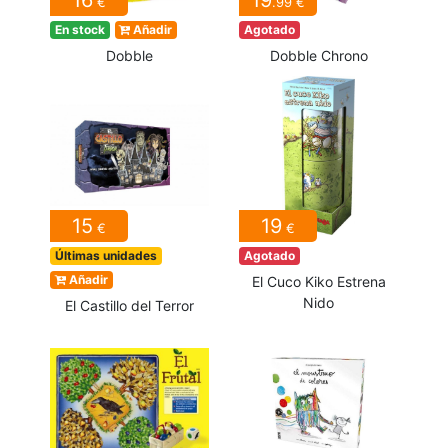
16
19
€
.99 €
En stock
Añadir
Agotado
Dobble
Dobble Chrono
15
19
€
€
Últimas unidades
Agotado
Añadir
El Cuco Kiko Estrena
Nido
El Castillo del Terror