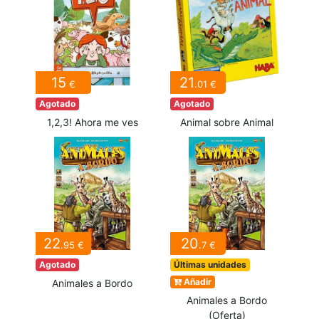
15
21
€
.01 €
Agotado
Agotado
1,2,3! Ahora me ves
Animal sobre Animal
22
20
.95 €
.7 €
Agotado
Últimas unidades
Añadir
Animales a Bordo
Animales a Bordo
(Oferta)