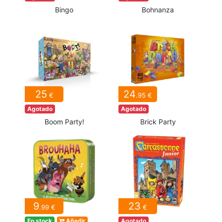
Bingo
Bohnanza
25
24
€
.95 €
Agotado
Agotado
Boom Party!
Brick Party
9
23
.99 €
€
En stock
Añadir
Agotado