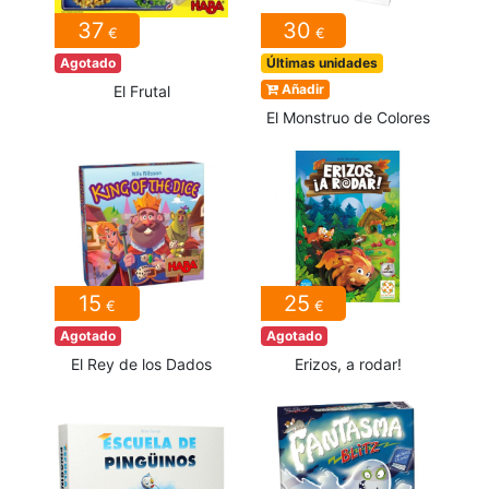
37
30
€
€
Agotado
Últimas unidades
Añadir
El Frutal
El Monstruo de Colores
15
25
€
€
Agotado
Agotado
El Rey de los Dados
Erizos, a rodar!