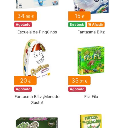
34
15
.99 €
€
Agotado
En stock
Añadir
Escuela de Pingüinos
Fantasma Blitz
20
35
€
.01 €
Agotado
Agotado
Fantasma Blitz ¡Menudo
Fila Filo
Susto!