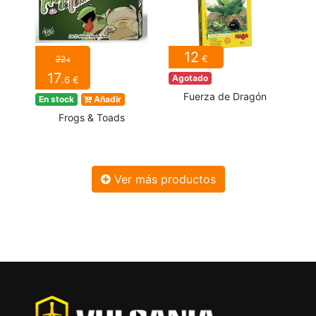
12
€
22
€
17
Agotado
.6 €
Fuerza de Dragón
En stock
Añadir
Frogs & Toads
Ver más productos