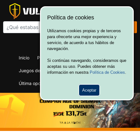
Política de cookies
Utilizamos cookies propias y de terceros
para ofrecerte una mejor experiencia y
¡Bienvenido a Vulcania!
servicio, de acuerdo a tus hábitos de
Hola. Inicia sesión
navegación.
Inicio
Productos
Juegos de mesa
Si continúas navegando, consideramos que
aceptas su uso. Puedes obtener más
Juegos de cartas
Merchandising
Ofertas
información en nuestra
Política de Cookies
.
Última oportunidad
Wargames
Aceptar