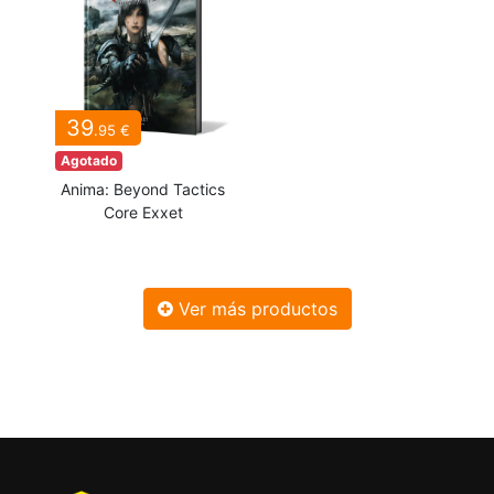
39
.95 €
Agotado
Anima: Beyond Tactics
Core Exxet
Ver más productos