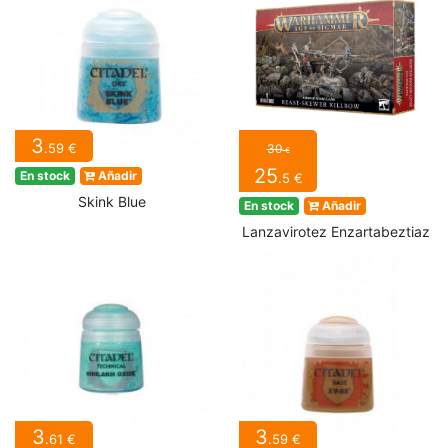
3
.59 €
30
€
25
En stock
Añadir
.5 €
Skink Blue
En stock
Añadir
Lanzavirotez Enzartabeztiaz
3
3
.61 €
.59 €