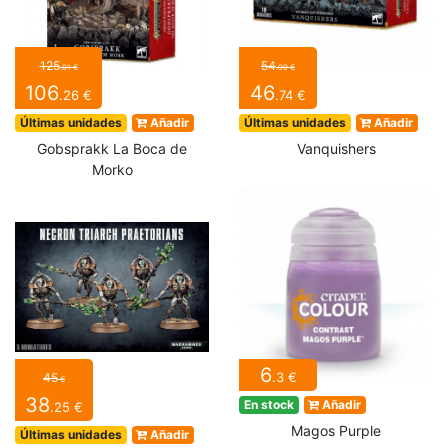
125
54
.01 €
.99 €
106
46
.26 €
.74 €
Últimas unidades
Añadir
Últimas unidades
Añadir
Gobsprakk La Boca de
Vanquishers
Morko
6
.3 €
45
€
38
En stock
Añadir
.25 €
Magos Purple
Últimas unidades
Añadir