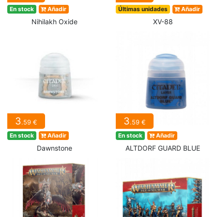
En stock
Añadir
Últimas unidades
Añadir
Nihilakh Oxide
XV-88
3
3
.59 €
.59 €
En stock
Añadir
En stock
Añadir
Dawnstone
ALTDORF GUARD BLUE