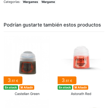
Categorías:
Wargames
Wargame
Podrían gustarte también estos productos
3
3
.61 €
.61 €
En stock
Añadir
En stock
Añadir
Castellan Green
Astorath Red