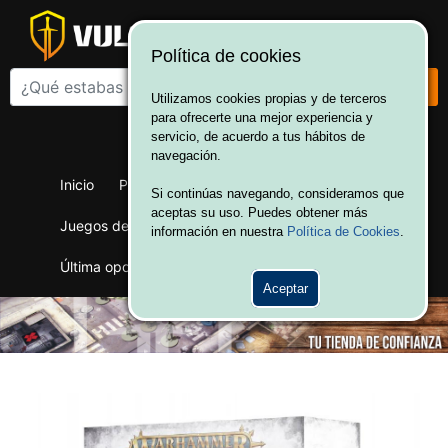
Política de cookies
Utilizamos cookies propias y de terceros
para ofrecerte una mejor experiencia y
¡Bienvenido a Vulcania!
servicio, de acuerdo a tus hábitos de
Hola. Inicia sesión
navegación.
Inicio
Productos
Juegos de mesa
Si continúas navegando, consideramos que
aceptas su uso. Puedes obtener más
Juegos de cartas
Merchandising
Ofertas
información en nuestra
Política de Cookies
.
Última oportunidad
Wargames
Aceptar