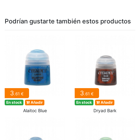
Podrían gustarte también estos productos
3
3
.61 €
.61 €
En stock
Añadir
En stock
Añadir
Alaitoc Blue
Dryad Bark