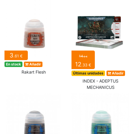
3
.61 €
14
.5 €
12
En stock
Añadir
.33 €
Rakart Flesh
Últimas unidades
Añadir
INDEX - ADEPTUS
MECHANICUS