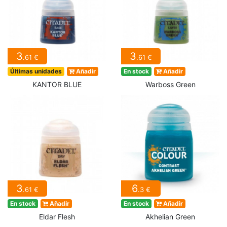
3
3
.61 €
.61 €
Últimas unidades
Añadir
En stock
Añadir
KANTOR BLUE
Warboss Green
3
6
.61 €
.3 €
En stock
Añadir
En stock
Añadir
Eldar Flesh
Akhelian Green