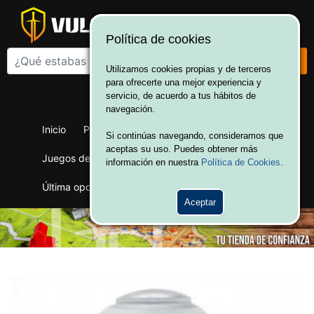
Política de cookies
Utilizamos cookies propias y de terceros
para ofrecerte una mejor experiencia y
¡Bienvenido a Vulcania!
servicio, de acuerdo a tus hábitos de
Hola. Inicia sesión
navegación.
Inicio
Productos
Juegos de mesa
Si continúas navegando, consideramos que
aceptas su uso. Puedes obtener más
Juegos de cartas
Merchandising
Ofertas
información en nuestra
Política de Cookies
.
Última oportunidad
Wargames
Aceptar