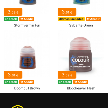
3
3
.59 €
.61 €
En stock
Añadir
Últimas unidades
Añadir
Stormvermin Fur
Sybarite Green
3
3
.61 €
.59 €
En stock
Añadir
En stock
Añadir
Doombull Brown
Bloodreaver Flesh