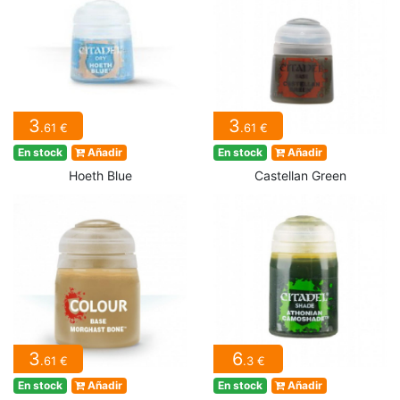
3
3
.61 €
.61 €
En stock
Añadir
En stock
Añadir
Hoeth Blue
Castellan Green
3
6
.61 €
.3 €
En stock
Añadir
En stock
Añadir