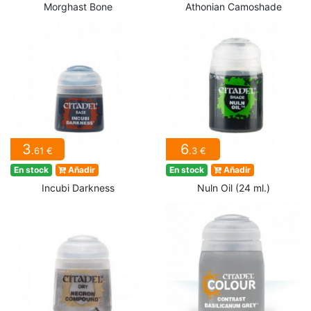
Morghast Bone
Athonian Camoshade
3
6
.61 €
.3 €
En stock
Añadir
En stock
Añadir
Incubi Darkness
Nuln Oil (24 ml.)