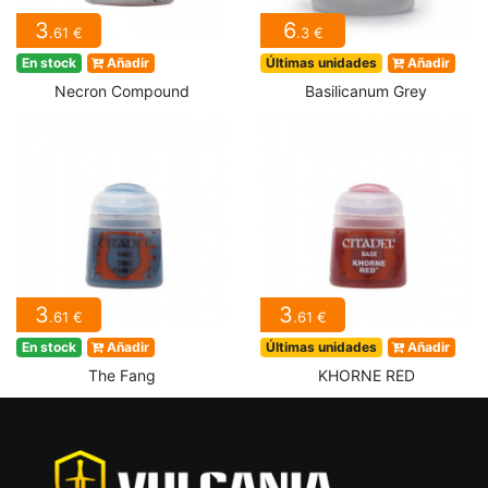
3
6
.61 €
.3 €
En stock
Añadir
Últimas unidades
Añadir
Necron Compound
Basilicanum Grey
3
3
.61 €
.61 €
En stock
Añadir
Últimas unidades
Añadir
The Fang
KHORNE RED