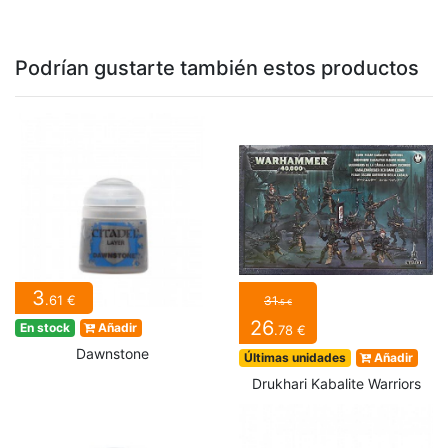
Podrían gustarte también estos productos
3
.61 €
31
.5 €
26
En stock
Añadir
.78 €
Dawnstone
Últimas unidades
Añadir
Drukhari Kabalite Warriors