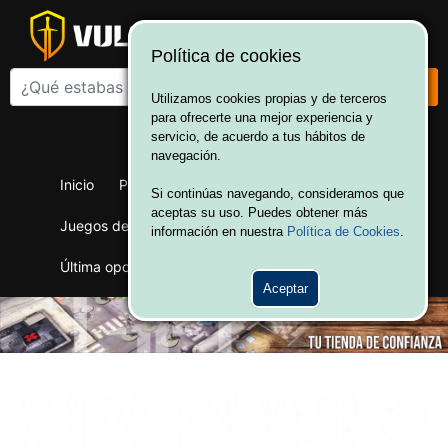
Política de cookies
Utilizamos cookies propias y de terceros
para ofrecerte una mejor experiencia y
¡Bienvenido a Vulcania!
servicio, de acuerdo a tus hábitos de
Hola. Inicia sesión
navegación.
Inicio
Productos
Juegos de mesa
Si continúas navegando, consideramos que
aceptas su uso. Puedes obtener más
Juegos de cartas
Merchandising
Ofertas
información en nuestra
Política de Cookies
.
Última oportunidad
Wargames
Aceptar