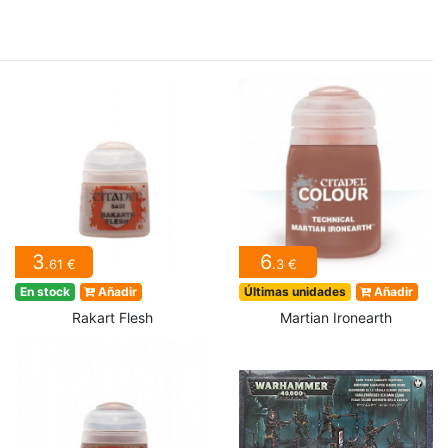
3
6
.61 €
.3 €
En stock
Añadir
Últimas unidades
Añadir
Rakart Flesh
Martian Ironearth