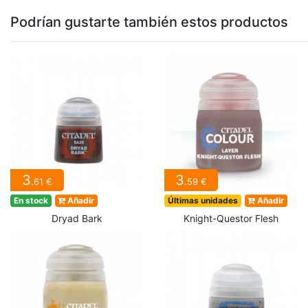
Podrían gustarte también estos productos
3
3
.61 €
.59 €
En stock
Añadir
Últimas unidades
Añadir
Dryad Bark
Knight-Questor Flesh