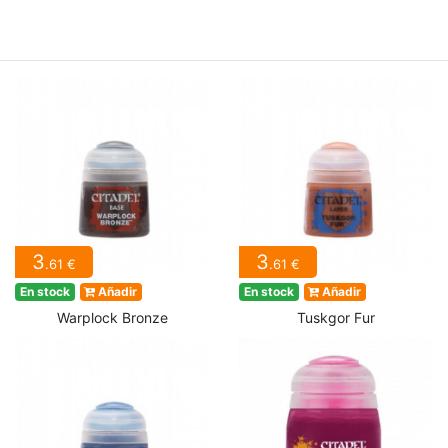
3
3
.61 €
.61 €
En stock
Añadir
En stock
Añadir
Warplock Bronze
Tuskgor Fur