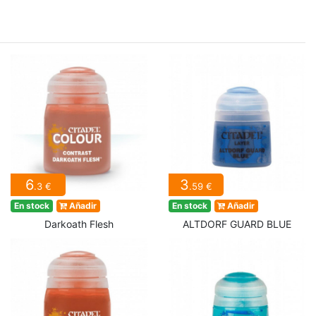
6
3
.3 €
.59 €
En stock
Añadir
En stock
Añadir
Darkoath Flesh
ALTDORF GUARD BLUE