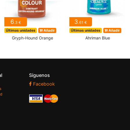
6
3
.3 €
.61 €
Últimas unidades
Añadir
Últimas unidades
Añadir
Gryph-Hound Orange
Ahriman Blue
al
Síguenos
Facebook
s
ad