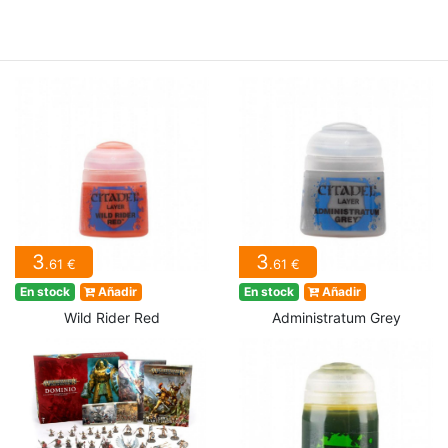
3
3
.61 €
.61 €
En stock
Añadir
En stock
Añadir
Wild Rider Red
Administratum Grey