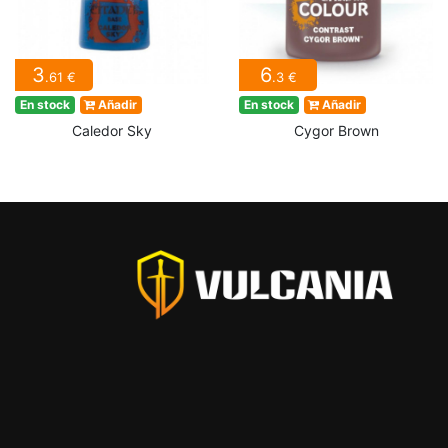
3
6
.61 €
.3 €
En stock
Añadir
En stock
Añadir
Caledor Sky
Cygor Brown