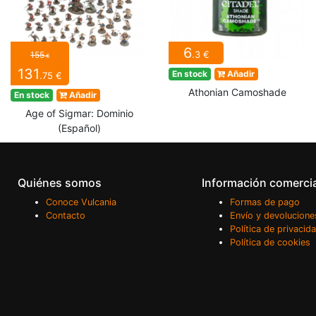
6
.3 €
155
€
131
En stock
Añadir
.75 €
Athonian Camoshade
En stock
Añadir
Age of Sigmar: Dominio
(Español)
Quiénes somos
Información comerci
Conoce Vulcania
Formas de pago
Contacto
Envío y devolucione
Política de privacid
Política de cookies