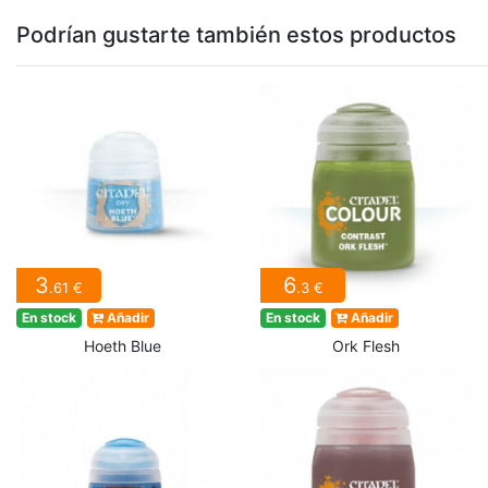
Podrían gustarte también estos productos
3
6
.61 €
.3 €
En stock
Añadir
En stock
Añadir
Hoeth Blue
Ork Flesh