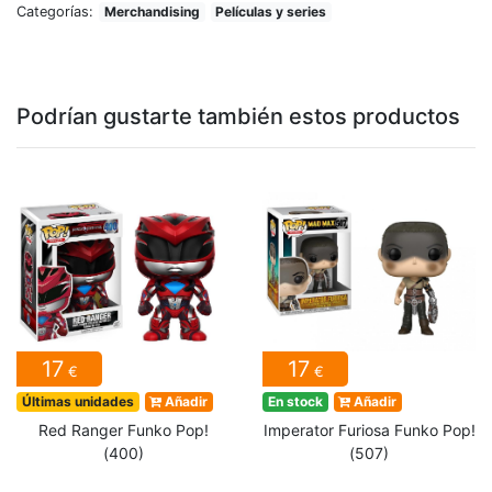
Categorías:
Merchandising
Películas y series
Podrían gustarte también estos productos
17
17
€
€
Últimas unidades
Añadir
En stock
Añadir
Red Ranger Funko Pop!
Imperator Furiosa Funko Pop!
(400)
(507)