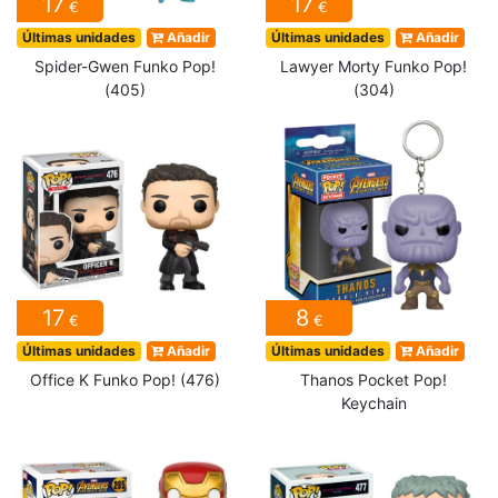
17
17
€
€
Últimas unidades
Añadir
Últimas unidades
Añadir
Spider-Gwen Funko Pop!
Lawyer Morty Funko Pop!
(405)
(304)
17
8
€
€
Últimas unidades
Añadir
Últimas unidades
Añadir
Office K Funko Pop! (476)
Thanos Pocket Pop!
Keychain