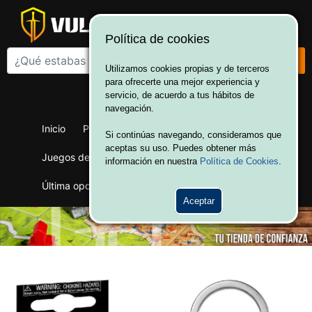
Política de cookies
Utilizamos cookies propias y de terceros
para ofrecerte una mejor experiencia y
¡Bienvenido a Vulcania!
servicio, de acuerdo a tus hábitos de
Hola. Inicia sesión
navegación.
Inicio
Productos
Juegos de mesa
Si continúas navegando, consideramos que
aceptas su uso. Puedes obtener más
Juegos de cartas
Merchandising
Ofertas
información en nuestra
Política de Cookies
.
Última oportunidad
Wargames
Aceptar