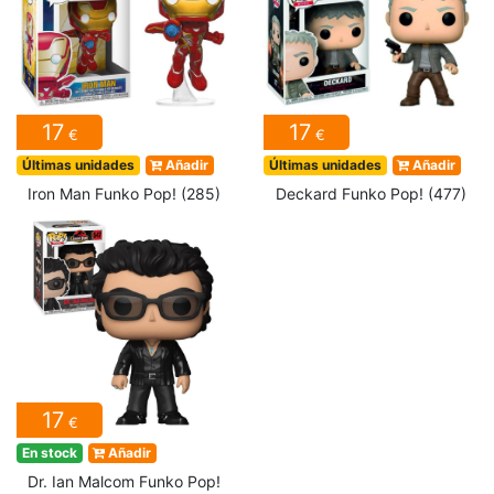
17
17
€
€
Últimas unidades
Añadir
Últimas unidades
Añadir
Iron Man Funko Pop! (285)
Deckard Funko Pop! (477)
17
€
En stock
Añadir
Dr. Ian Malcom Funko Pop!