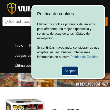
Política de cookies
Utilizamos cookies propias y de terceros
para ofrecerte una mejor experiencia y
¡Bienvenido a Vulcania!
servicio, de acuerdo a tus hábitos de
Hola. Inicia sesión
navegación.
Inicio
Productos
Juegos de mesa
Si continúas navegando, consideramos que
aceptas su uso. Puedes obtener más
Juegos de cartas
Merchandising
Ofertas
información en nuestra
Política de Cookies
.
Última oportunidad
Wargames
Aceptar