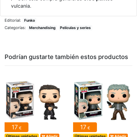
vulcania.
Editorial:
Funko
Categorías:
Merchandising
Películas y series
Podrían gustarte también estos productos
17
17
€
€
Últimas unidades
Añadir
Últimas unidades
Añadir