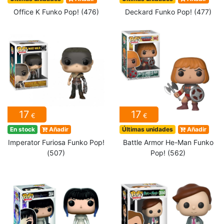
Office K Funko Pop! (476)
Deckard Funko Pop! (477)
17
17
€
€
En stock
Añadir
Últimas unidades
Añadir
Imperator Furiosa Funko Pop!
Battle Armor He-Man Funko
(507)
Pop! (562)