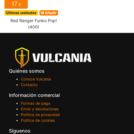
17
€
Últimas unidades
Añadir
Red Ranger Funko Pop!
(400)
Quiénes somos
Conoce Vulcania
Contacto
Información comercial
Formas de pago
Envío y devoluciones
Política de privacidad
Política de cookies
Síguenos