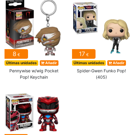
8
17
€
€
Últimas unidades
Añadir
Últimas unidades
Añadir
Pennywise w/wig Pocket
Spider-Gwen Funko Pop!
Pop! Keychain
(405)