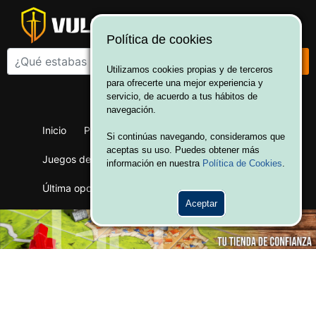
Política de cookies
Utilizamos cookies propias y de terceros
para ofrecerte una mejor experiencia y
¡Bienvenido a Vulcania!
servicio, de acuerdo a tus hábitos de
Hola. Inicia sesión
navegación.
Inicio
Productos
Juegos de mesa
Si continúas navegando, consideramos que
aceptas su uso. Puedes obtener más
Juegos de cartas
Merchandising
Ofertas
información en nuestra
Política de Cookies
.
Última oportunidad
Wargames
Aceptar