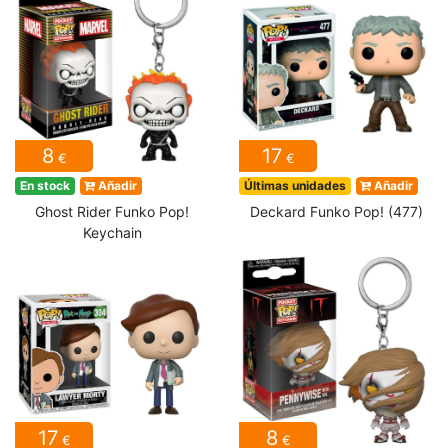
8
17
€
€
En stock
Añadir
Últimas unidades
Añadir
Ghost Rider Funko Pop!
Deckard Funko Pop! (477)
Keychain
17
8
€
€