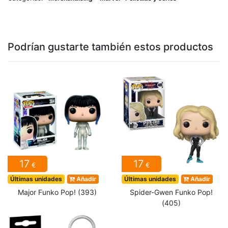
Podrían gustarte también estos productos
17
17
€
€
Últimas unidades
Añadir
Últimas unidades
Añadir
Major Funko Pop! (393)
Spider-Gwen Funko Pop!
(405)