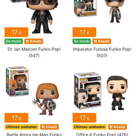
17
17
€
€
En stock
Añadir
En stock
Añadir
Dr. Ian Malcom Funko Pop!
Imperator Furiosa Funko Pop!
(547)
(507)
17
17
€
€
Últimas unidades
Añadir
Últimas unidades
Añadir
Battle Armor He-Man Funko
Office K Funko Pop! (476)