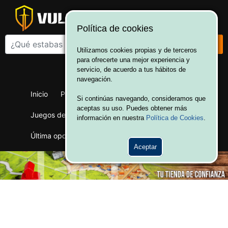
Política de cookies
Utilizamos cookies propias y de terceros
para ofrecerte una mejor experiencia y
¡Bienvenido a Vulcania!
servicio, de acuerdo a tus hábitos de
Hola. Inicia sesión
navegación.
Inicio
Productos
Juegos de mesa
Si continúas navegando, consideramos que
aceptas su uso. Puedes obtener más
Juegos de cartas
Merchandising
Ofertas
información en nuestra
Política de Cookies
.
Última oportunidad
Wargames
Aceptar