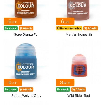
6
6
.3 €
.3 €
En stock
Añadir
Últimas unidades
Añadir
Gore-Grunta Fur
Martian Ironearth
6
3
.3 €
.61 €
En stock
Añadir
En stock
Añadir
Space Wolves Grey
Wild Rider Red