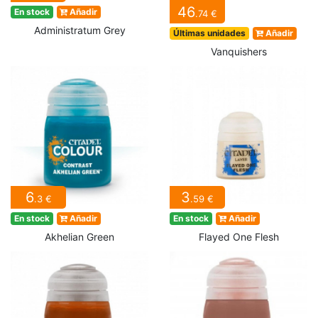
46
En stock
Añadir
.74 €
Administratum Grey
Últimas unidades
Añadir
Vanquishers
6
3
.3 €
.59 €
En stock
Añadir
En stock
Añadir
Akhelian Green
Flayed One Flesh