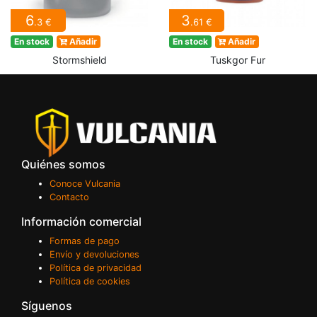
6
3
.3 €
.61 €
En stock
Añadir
En stock
Añadir
Stormshield
Tuskgor Fur
Quiénes somos
Conoce Vulcania
Contacto
Información comercial
Formas de pago
Envío y devoluciones
Política de privacidad
Política de cookies
Síguenos