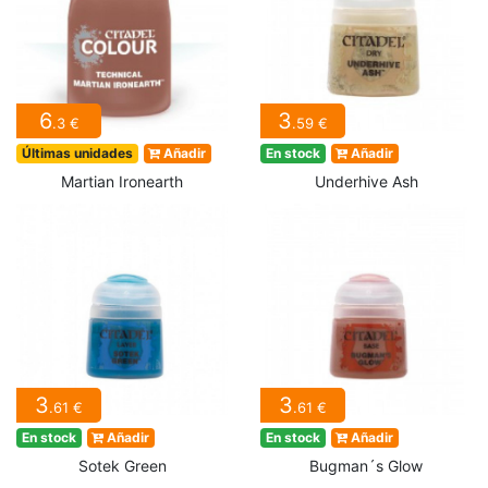
6
3
.3 €
.59 €
Últimas unidades
Añadir
En stock
Añadir
Martian Ironearth
Underhive Ash
3
3
.61 €
.61 €
En stock
Añadir
En stock
Añadir
Sotek Green
Bugman´s Glow