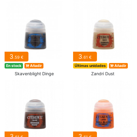
3
3
.59 €
.61 €
En stock
Añadir
Últimas unidades
Añadir
Skavenblight Dinge
Zandri Dust
3
3