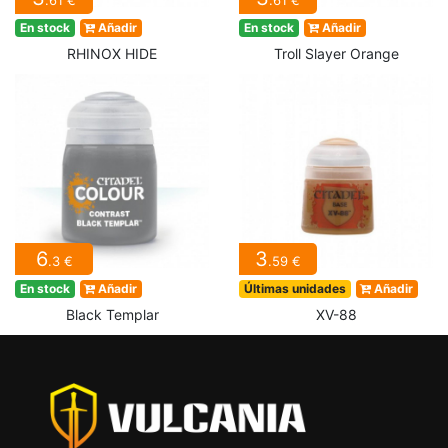
.61 €
.61 €
En stock
Añadir
En stock
Añadir
RHINOX HIDE
Troll Slayer Orange
6
3
.3 €
.59 €
En stock
Añadir
Últimas unidades
Añadir
Black Templar
XV-88