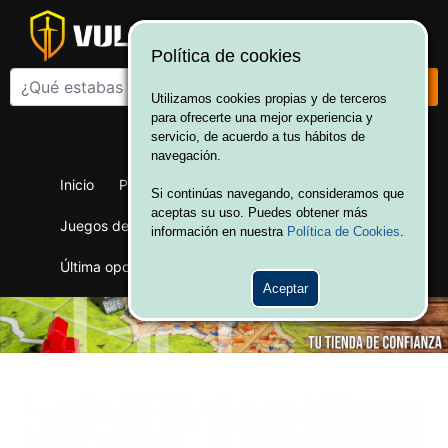
Política de cookies
Utilizamos cookies propias y de terceros
para ofrecerte una mejor experiencia y
¡Bienvenido a Vulcania!
servicio, de acuerdo a tus hábitos de
Hola. Inicia sesión
navegación.
Inicio
Productos
Juegos de mesa
Si continúas navegando, consideramos que
aceptas su uso. Puedes obtener más
Juegos de cartas
Merchandising
Ofertas
información en nuestra
Política de Cookies
.
Última oportunidad
Wargames
Aceptar