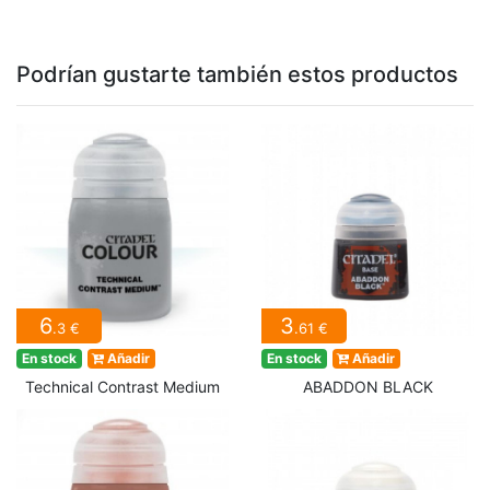
Podrían gustarte también estos productos
6
3
.3 €
.61 €
En stock
Añadir
En stock
Añadir
Technical Contrast Medium
ABADDON BLACK