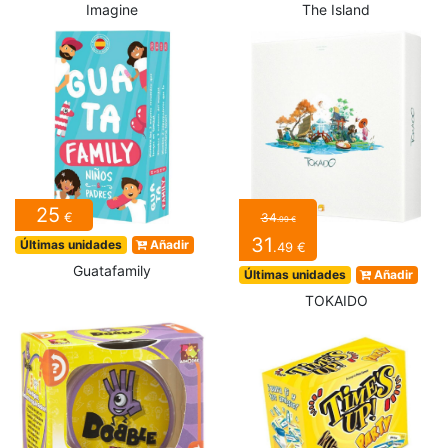
Imagine
The Island
25
€
34
.99 €
31
Últimas unidades
Añadir
.49 €
Guatafamily
Últimas unidades
Añadir
TOKAIDO