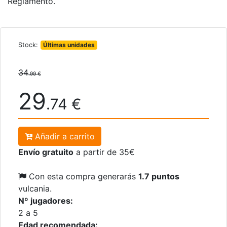
Reglamento.
Stock:
Últimas unidades
34
.99 €
29
.74 €
Añadir a carrito
Envío gratuito
a partir de 35€
Con esta compra generarás
1.7 puntos
vulcania.
Nº jugadores:
2 a 5
Edad recomendada: