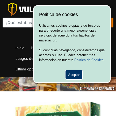
Política de cookies
Utilizamos cookies propias y de terceros
para ofrecerte una mejor experiencia y
¡Bienvenido a Vulcania!
servicio, de acuerdo a tus hábitos de
Hola. Inicia sesión
navegación.
Inicio
Productos
Juegos de mesa
Si continúas navegando, consideramos que
aceptas su uso. Puedes obtener más
Juegos de cartas
Merchandising
Ofertas
información en nuestra
Política de Cookies
.
Última oportunidad
Wargames
Aceptar