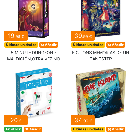
19
39
.99 €
.99 €
Últimas unidades
Añadir
Últimas unidades
Añadir
5 MINUTE DUNGEON -
FICTIONS MEMORIAS DE UN
MALDICIÓN,OTRA VEZ NO
GANGSTER
20
34
€
.99 €
En stock
Añadir
Últimas unidades
Añadir