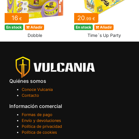
16
20
€
.99 €
En stock
Añadir
En stock
Añadir
Dobble
Time´s Up Party
Quiénes somos
Conoce Vulcania
Contacto
Información comercial
Formas de pago
Envío y devoluciones
Política de privacidad
Política de cookies