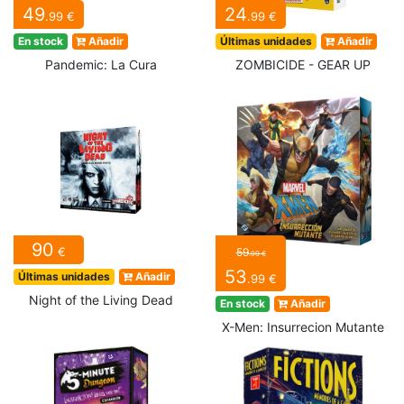
49
24
.99 €
.99 €
En stock
Añadir
Últimas unidades
Añadir
Pandemic: La Cura
ZOMBICIDE - GEAR UP
90
€
59
.99 €
53
Últimas unidades
Añadir
.99 €
Night of the Living Dead
En stock
Añadir
X-Men: Insurrecion Mutante