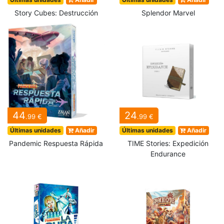
Story Cubes: Destrucción
Splendor Marvel
44
24
.99 €
.99 €
Últimas unidades
Añadir
Últimas unidades
Añadir
Pandemic Respuesta Rápida
TIME Stories: Expedición
Endurance