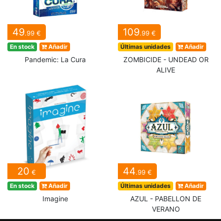
49
109
.99 €
.99 €
En stock
Añadir
Últimas unidades
Añadir
Pandemic: La Cura
ZOMBICIDE - UNDEAD OR
ALIVE
20
44
€
.99 €
En stock
Añadir
Últimas unidades
Añadir
Imagine
AZUL - PABELLON DE
VERANO