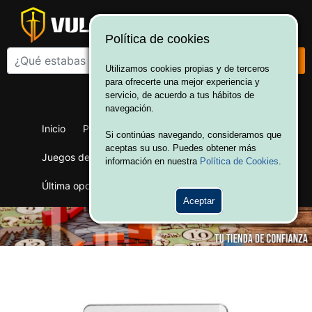
Política de cookies
Utilizamos cookies propias y de terceros
para ofrecerte una mejor experiencia y
¡Bienvenido a Vulcania!
servicio, de acuerdo a tus hábitos de
Hola. Inicia sesión
navegación.
Inicio
Productos
Juegos de mesa
Si continúas navegando, consideramos que
aceptas su uso. Puedes obtener más
Juegos de cartas
Merchandising
Ofertas
información en nuestra
Política de Cookies
.
Última oportunidad
Wargames
Aceptar