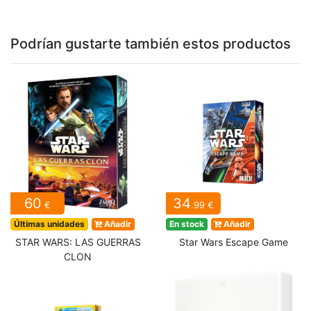
Podrían gustarte también estos productos
60
34
€
.99 €
Últimas unidades
Añadir
En stock
Añadir
STAR WARS: LAS GUERRAS
Star Wars Escape Game
CLON