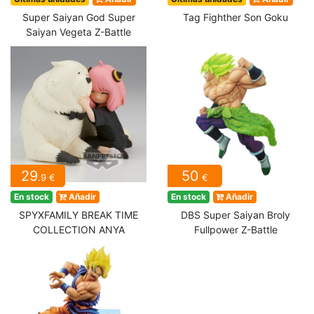
Super Saiyan God Super
Tag Fighther Son Goku
Saiyan Vegeta Z-Battle
29
50
.9 €
€
En stock
Añadir
En stock
Añadir
SPYXFAMILY BREAK TIME
DBS Super Saiyan Broly
COLLECTION ANYA
Fullpower Z-Battle