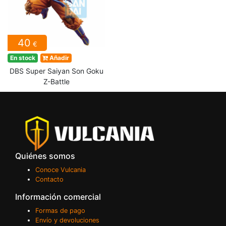
40
€
En stock
Añadir
DBS Super Saiyan Son Goku
Z-Battle
Quiénes somos
Conoce Vulcania
Contacto
Información comercial
Formas de pago
Envío y devoluciones