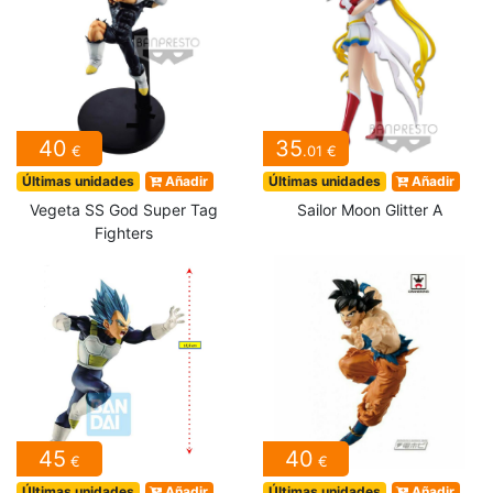
40
35
€
.01 €
Últimas unidades
Añadir
Últimas unidades
Añadir
Vegeta SS God Super Tag
Sailor Moon Glitter A
Fighters
45
40
€
€
Últimas unidades
Añadir
Últimas unidades
Añadir