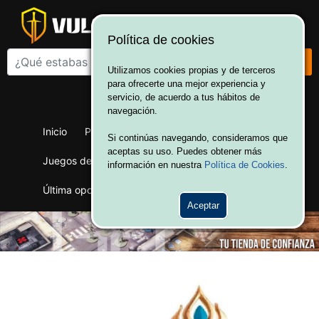
Política de cookies
Utilizamos cookies propias y de terceros
para ofrecerte una mejor experiencia y
¡Bienvenido a Vulcania!
servicio, de acuerdo a tus hábitos de
Hola. Inicia sesión
navegación.
Inicio
Productos
Juegos de mesa
Si continúas navegando, consideramos que
aceptas su uso. Puedes obtener más
Juegos de cartas
Merchandising
Ofertas
información en nuestra
Política de Cookies
.
Última oportunidad
Wargames
Aceptar