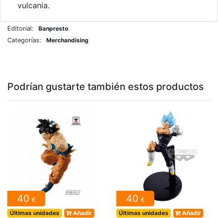
vulcania.
Editorial:
Banpresto
Categorías:
Merchandising
Podrían gustarte también estos productos
40
40
€
€
Últimas unidades
Añadir
Últimas unidades
Añadir