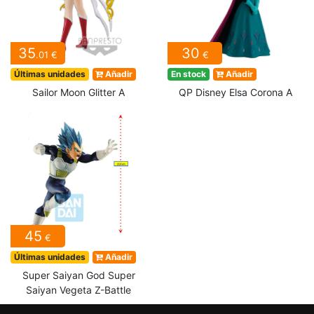
35
30
.01 €
€
Últimas unidades
Añadir
En stock
Añadir
Sailor Moon Glitter A
QP Disney Elsa Corona A
45
€
Últimas unidades
Añadir
Super Saiyan God Super
Saiyan Vegeta Z-Battle