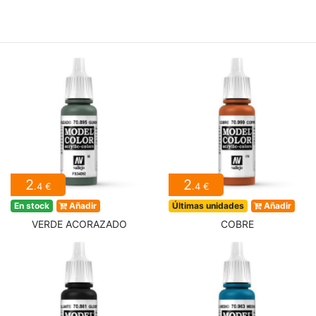
2
2
.4 €
.4 €
En stock
Añadir
Últimas unidades
Añadir
VERDE ACORAZADO
COBRE