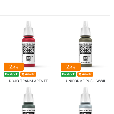
2
2
.4 €
.4 €
En stock
Añadir
En stock
Añadir
ROJO TRANSPARENTE
UNIFORME RUSO WWII