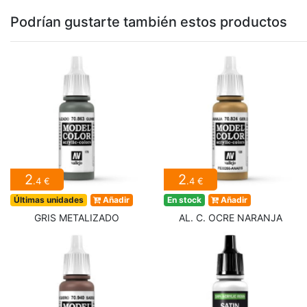
Podrían gustarte también estos productos
2
2
.4 €
.4 €
Últimas unidades
Añadir
En stock
Añadir
GRIS METALIZADO
AL. C. OCRE NARANJA