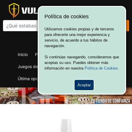
Política de cookies
Utilizamos cookies propias y de terceros
para ofrecerte una mejor experiencia y
¡Bienvenido a Vulcania!
servicio, de acuerdo a tus hábitos de
Hola. Inicia sesión
navegación.
Inicio
Productos
Juegos de mesa
Si continúas navegando, consideramos que
aceptas su uso. Puedes obtener más
Juegos de cartas
Merchandising
Ofertas
información en nuestra
Política de Cookies
.
Última oportunidad
Wargames
Aceptar