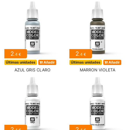
2
2
.4 €
.4 €
Últimas unidades
Añadir
Últimas unidades
Añadir
AZUL GRIS CLARO
MARRON VIOLETA
2
2