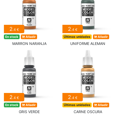
2
2
.4 €
.4 €
En stock
Añadir
Últimas unidades
Añadir
MARRON NARANJA
UNIFORME ALEMAN
2
2
.4 €
.4 €
En stock
Añadir
Últimas unidades
Añadir
GRIS VERDE
CARNE OSCURA