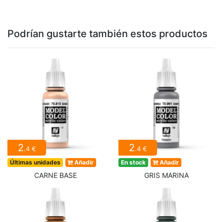
Podrían gustarte también estos productos
2
2
.4 €
.4 €
Últimas unidades
Añadir
En stock
Añadir
CARNE BASE
GRIS MARINA