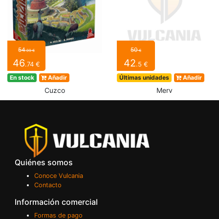
54
50
.99 €
€
46
42
.74 €
.5 €
En stock
Añadir
Últimas unidades
Añadir
Cuzco
Merv
Quiénes somos
Conoce Vulcania
Contacto
Información comercial
Formas de pago