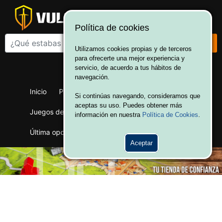
Política de cookies
Utilizamos cookies propias y de terceros
para ofrecerte una mejor experiencia y
¡Bienvenido a Vulcania!
servicio, de acuerdo a tus hábitos de
Hola. Inicia sesión
navegación.
Inicio
Productos
Juegos de mesa
Si continúas navegando, consideramos que
aceptas su uso. Puedes obtener más
Juegos de cartas
Merchandising
Ofertas
información en nuestra
Política de Cookies
.
Última oportunidad
Wargames
Aceptar