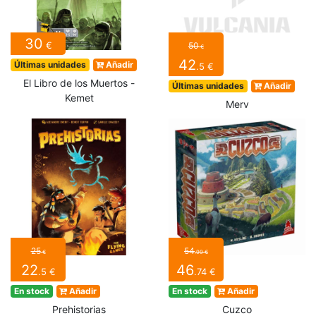
30
€
50
€
42
Últimas unidades
Añadir
.5 €
El Libro de los Muertos -
Últimas unidades
Añadir
Kemet
Merv
25
54
€
.99 €
22
46
.5 €
.74 €
En stock
Añadir
En stock
Añadir
Prehistorias
Cuzco