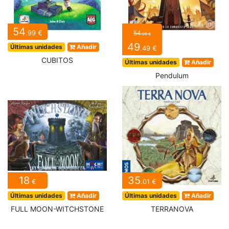
54
.99 €
54
.99 €
49
Últimas unidades
Añadir
.49 €
CUBITOS
Últimas unidades
Añadir
Pendulum
18
35
€
.01 €
Últimas unidades
Añadir
Últimas unidades
Añadir
FULL MOON-WITCHSTONE
TERRANOVA