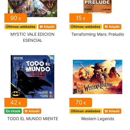
90
15
€
€
Últimas unidades
Añadir
Últimas unidades
Añadir
MYSTIC VALE EDICION
Terraforming Mars: Preludio
ESENCIAL
42
70
€
€
En stock
Añadir
Últimas unidades
Añadir
TODO EL MUNDO MIENTE
Western Legends