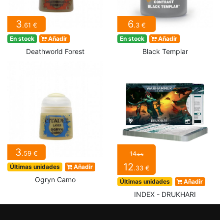
3
6
.61 €
.3 €
En stock
Añadir
En stock
Añadir
Deathworld Forest
Black Templar
3
.59 €
14
.5 €
12
Últimas unidades
Añadir
.33 €
Ogryn Camo
Últimas unidades
Añadir
INDEX - DRUKHARI