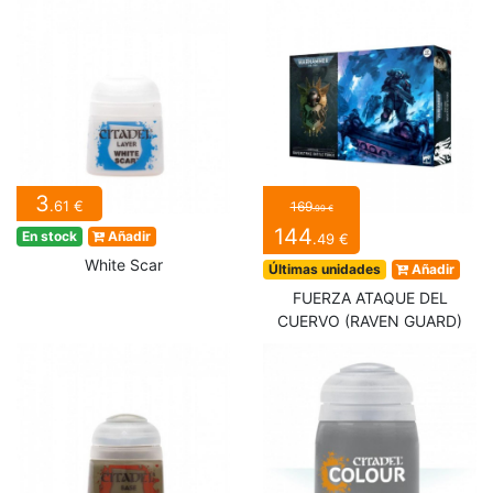
3
.61 €
169
.99 €
144
En stock
Añadir
.49 €
White Scar
Últimas unidades
Añadir
FUERZA ATAQUE DEL
CUERVO (RAVEN GUARD)