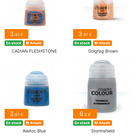
3
3
.61 €
.61 €
En stock
Añadir
En stock
Añadir
CADIAN FLESHSTONE
Golgfag Brown
3
6
.61 €
.3 €
En stock
Añadir
En stock
Añadir
Alaitoc Blue
Stormshield