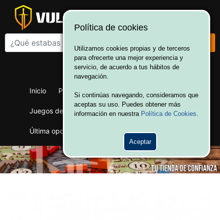
Política de cookies
Utilizamos cookies propias y de terceros
para ofrecerte una mejor experiencia y
¡Bienvenido a Vulcania!
servicio, de acuerdo a tus hábitos de
Hola. Inicia sesión
navegación.
Inicio
Productos
Juegos de mesa
Si continúas navegando, consideramos que
aceptas su uso. Puedes obtener más
Juegos de cartas
Merchandising
Ofertas
información en nuestra
Política de Cookies
.
Última oportunidad
Wargames
Aceptar