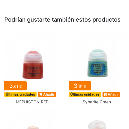
Podrían gustarte también estos productos
3
3
.61 €
.61 €
Últimas unidades
Añadir
Últimas unidades
Añadir
MEPHISTON RED
Sybarite Green