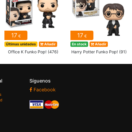
17
17
€
€
Últimas unidades
Añadir
En stock
Añadir
Office K Funko Pop! (476)
Harry Potter Funko Pop! (91)
al
Síguenos
Facebook
s
ad