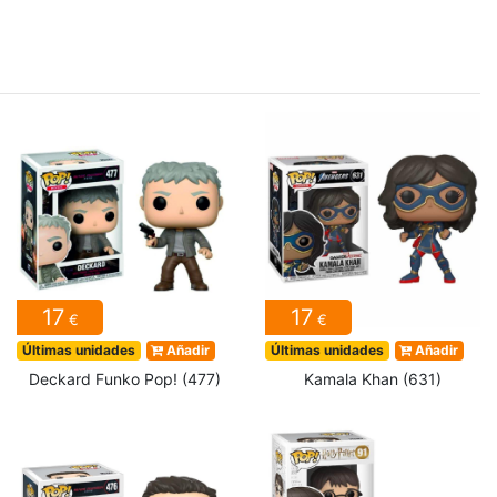
17
17
€
€
Últimas unidades
Añadir
Últimas unidades
Añadir
Deckard Funko Pop! (477)
Kamala Khan (631)