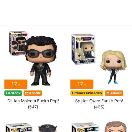
17
17
€
€
En stock
Añadir
Últimas unidades
Añadir
Dr. Ian Malcom Funko Pop!
Spider-Gwen Funko Pop!
(547)
(405)