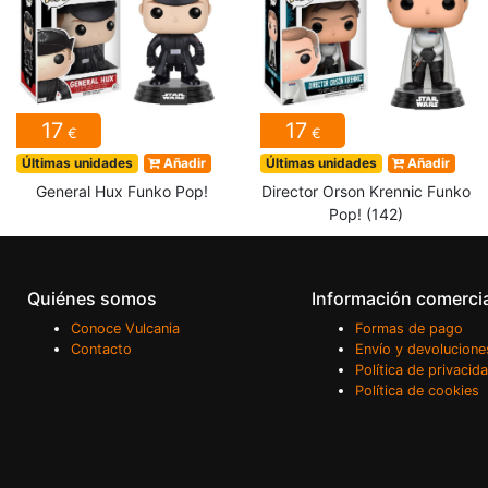
17
17
€
€
Últimas unidades
Añadir
Últimas unidades
Añadir
General Hux Funko Pop!
Director Orson Krennic Funko
Pop! (142)
Quiénes somos
Información comerci
Conoce Vulcania
Formas de pago
Contacto
Envío y devolucione
Política de privacid
Política de cookies