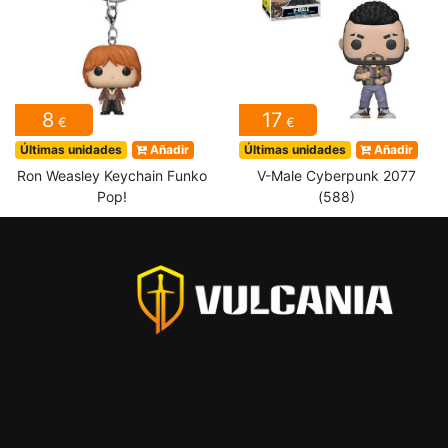
8
17
€
€
Últimas unidades
Añadir
Últimas unidades
Añadir
Ron Weasley Keychain Funko
V-Male Cyberpunk 2077
Pop!
(588)