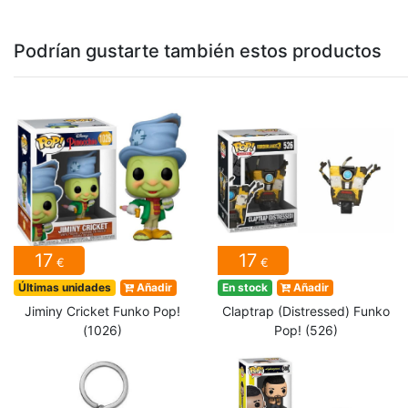
Podrían gustarte también estos productos
17
17
€
€
Últimas unidades
Añadir
En stock
Añadir
Jiminy Cricket Funko Pop!
Claptrap (Distressed) Funko
(1026)
Pop! (526)