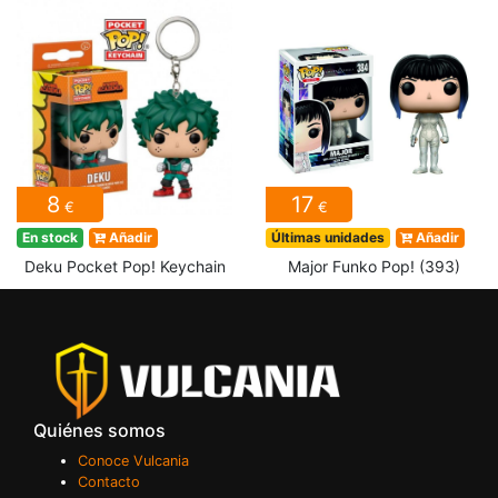
8
17
€
€
En stock
Añadir
Últimas unidades
Añadir
Deku Pocket Pop! Keychain
Major Funko Pop! (393)
Quiénes somos
Conoce Vulcania
Contacto