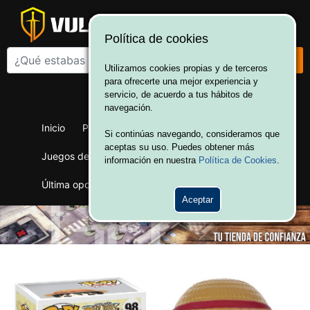
Política de cookies
Utilizamos cookies propias y de terceros
para ofrecerte una mejor experiencia y
¡Bienvenido a Vulcania!
servicio, de acuerdo a tus hábitos de
Hola. Inicia sesión
navegación.
Inicio
Productos
Juegos de mesa
Si continúas navegando, consideramos que
aceptas su uso. Puedes obtener más
Juegos de cartas
Merchandising
Ofertas
información en nuestra
Política de Cookies
.
Última oportunidad
Wargames
Aceptar