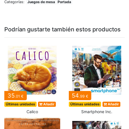
Categorías:
Juegos de mesa
Portada
Podrían gustarte también estos productos
35
54
.01 €
.99 €
Últimas unidades
Añadir
Últimas unidades
Añadir
Calico
Smartphone Inc.