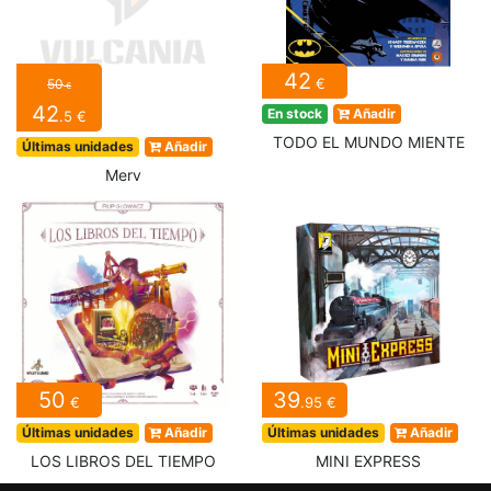
42
€
50
€
42
En stock
Añadir
.5 €
TODO EL MUNDO MIENTE
Últimas unidades
Añadir
Merv
50
39
€
.95 €
Últimas unidades
Añadir
Últimas unidades
Añadir
LOS LIBROS DEL TIEMPO
MINI EXPRESS