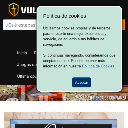
Política de cookies
Utilizamos cookies propias y de terceros
para ofrecerte una mejor experiencia y
¡Bienvenido a Vulcania!
servicio, de acuerdo a tus hábitos de
Hola. Inicia sesión
navegación.
Inicio
Productos
Juegos de mesa
Si continúas navegando, consideramos que
aceptas su uso. Puedes obtener más
Juegos de cartas
Merchandising
Ofertas
información en nuestra
Política de Cookies
.
Última oportunidad
Wargames
Aceptar