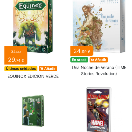
24
.99 €
34
.99 €
29
En stock
Añadir
.74 €
Una Noche de Verano (TIME
Últimas unidades
Añadir
Stories Revolution)
EQUINOX EDICION VERDE