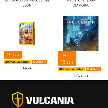
GLOOMHAVEN: FAUCES DEL
Marvel Champions
LEÓN
(GAMORA)
19
.99 €
19
.99 €
16
Últimas unidades
Añadir
.99 €
Jaipur
Últimas unidades
Añadir
Influentia