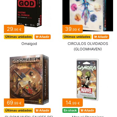
29
39
.96 €
.99 €
Últimas unidades
Añadir
Últimas unidades
Añadir
Omaigod
CIRCULOS OLVIDADOS
(GLOOMHAVEN)
69
14
.99 €
.99 €
Últimas unidades
Añadir
En stock
Añadir