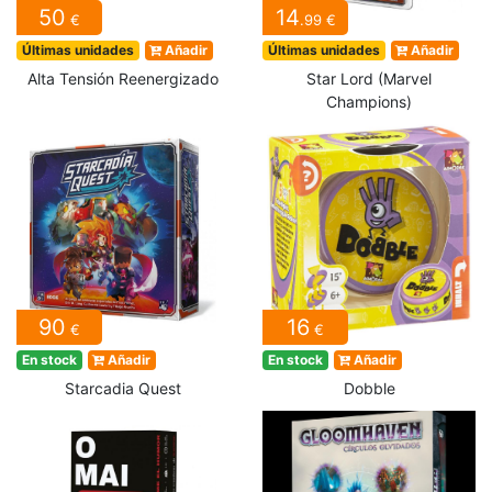
50
14
€
.99 €
Últimas unidades
Añadir
Últimas unidades
Añadir
Alta Tensión Reenergizado
Star Lord (Marvel
Champions)
90
16
€
€
En stock
Añadir
En stock
Añadir
Starcadia Quest
Dobble