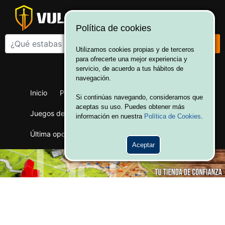
Política de cookies
Utilizamos cookies propias y de terceros
para ofrecerte una mejor experiencia y
¡Bienvenido a Vulcania!
servicio, de acuerdo a tus hábitos de
Hola. Inicia sesión
navegación.
Inicio
Productos
Juegos de mesa
Si continúas navegando, consideramos que
aceptas su uso. Puedes obtener más
Juegos de cartas
Merchandising
Ofertas
información en nuestra
Política de Cookies
.
Última oportunidad
Wargames
Aceptar