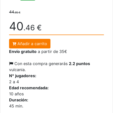
44
.95 €
40
.46 €
Añadir a carrito
Envío gratuito
a partir de 35€
Con esta compra generarás
2.2 puntos
vulcania.
Nº jugadores:
2 a 4
Edad recomendada:
10 años
Duración:
45 min.