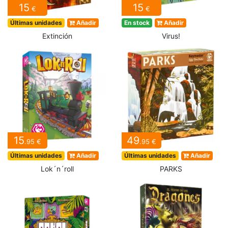
15
15
€
€
Últimas unidades
Añadir
En stock
Añadir
Extinción
Virus!
15
49
.95 €
.95 €
Últimas unidades
Añadir
Últimas unidades
Añadir
Lok´n´roll
PARKS