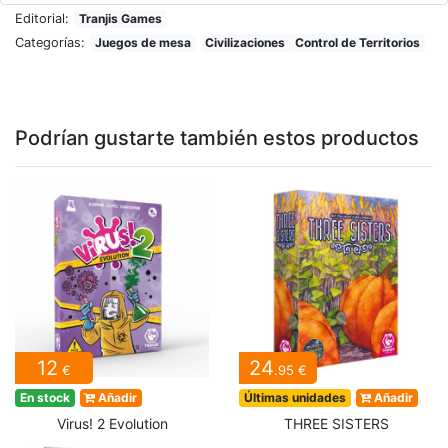
Editorial:
Tranjis Games
Categorías:
Juegos de mesa
Civilizaciones
Control de Territorios
Podrían gustarte también estos productos
12
24
€
.95 €
En stock
Añadir
Últimas unidades
Añadir
Virus! 2 Evolution
THREE SISTERS