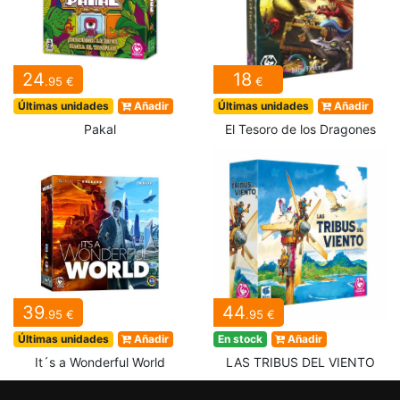
24
18
.95 €
€
Últimas unidades
Añadir
Últimas unidades
Añadir
Pakal
El Tesoro de los Dragones
39
44
.95 €
.95 €
Últimas unidades
Añadir
En stock
Añadir
It´s a Wonderful World
LAS TRIBUS DEL VIENTO