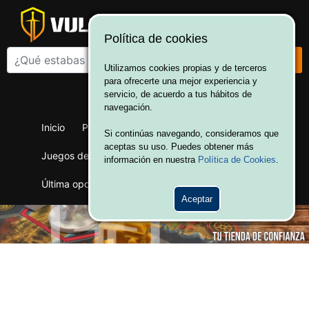
Política de cookies
Utilizamos cookies propias y de terceros
para ofrecerte una mejor experiencia y
¡Bienvenido a Vulcania!
servicio, de acuerdo a tus hábitos de
Hola. Inicia sesión
navegación.
Inicio
Productos
Juegos de mesa
Si continúas navegando, consideramos que
aceptas su uso. Puedes obtener más
Juegos de cartas
Merchandising
Ofertas
información en nuestra
Política de Cookies
.
Última oportunidad
Wargames
Aceptar