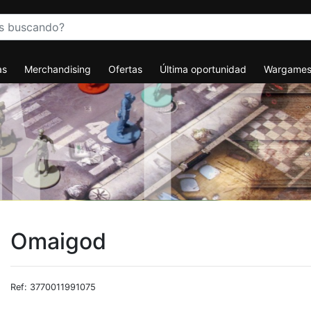
as
Merchandising
Ofertas
Última oportunidad
Wargame
Omaigod
Ref: 3770011991075