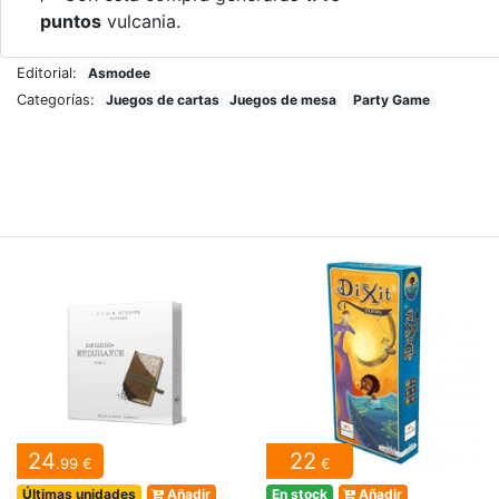
puntos
vulcania.
Editorial:
Asmodee
Categorías:
Juegos de cartas
Juegos de mesa
Party Game
24
22
.99 €
€
Últimas unidades
Añadir
En stock
Añadir