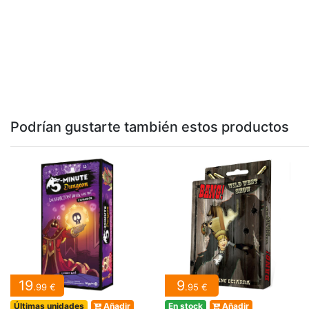
Podrían gustarte también estos productos
19
9
.99 €
.95 €
Últimas unidades
Añadir
En stock
Añadir