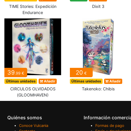
TIME Stories: Expedición
Dixit 3
Endurance
39
20
.99 €
€
Últimas unidades
Añadir
Últimas unidades
Añadir
CIRCULOS OLVIDADOS
Takenoko: Chibis
(GLOOMHAVEN)
Quiénes somos
Información comerci
Conoce Vulcania
Formas de pago