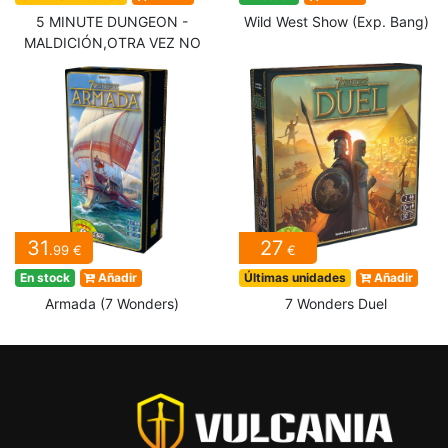
5 MINUTE DUNGEON -
Wild West Show (Exp. Bang)
MALDICIÓN,OTRA VEZ NO
31
27
.99 €
€
En stock
Añadir
Últimas unidades
Añadir
Armada (7 Wonders)
7 Wonders Duel