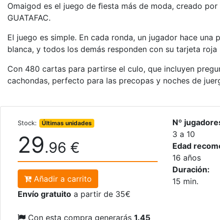
Omaigod es el juego de ﬁesta más de moda, creado por lo
GUATAFAC.
El juego es simple. En cada ronda, un jugador hace una p
blanca, y todos los demás responden con su tarjeta roja 
Con 480 cartas para partirse el culo, que incluyen pregu
cachondas, perfecto para las precopas y noches de juer
Nº jugadore
Stock:
Últimas unidades
3 a 10
29
.96 €
Edad recom
16 años
Duración:
Añadir a carrito
15 min.
Envío gratuito
a partir de 35€
Con esta compra generarás
1.45