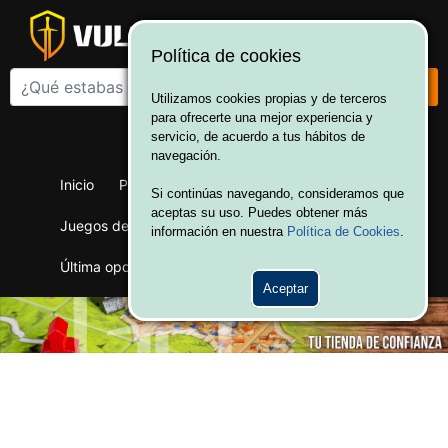
Política de cookies
Utilizamos cookies propias y de terceros
para ofrecerte una mejor experiencia y
¡Bienvenido a Vulcania!
servicio, de acuerdo a tus hábitos de
Hola. Inicia sesión
navegación.
Inicio
Productos
Juegos de mesa
Si continúas navegando, consideramos que
aceptas su uso. Puedes obtener más
Juegos de cartas
Merchandising
Ofertas
información en nuestra
Política de Cookies
.
Última oportunidad
Wargames
Aceptar