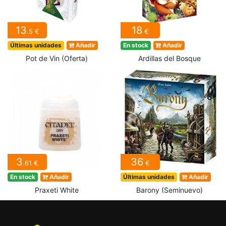
13
18
.5 €
€
Últimas unidades
Añadir
En stock
Añadir
Pot de Vin (Oferta)
Ardillas del Bosque
3
36
.61 €
€
En stock
Añadir
Últimas unidades
Añadir
Praxeti White
Barony (Seminuevo)