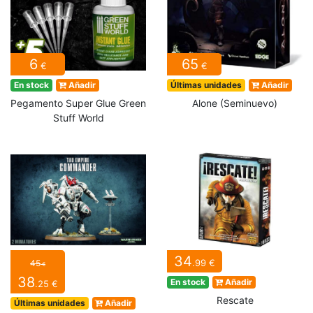
6
65
€
€
En stock
Añadir
Últimas unidades
Añadir
Pegamento Super Glue Green
Alone (Seminuevo)
Stuff World
34
.99 €
45
€
38
En stock
Añadir
.25 €
Rescate
Últimas unidades
Añadir