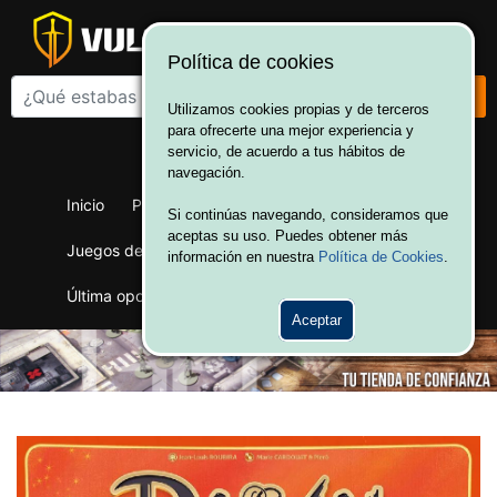
Política de cookies
Utilizamos cookies propias y de terceros
para ofrecerte una mejor experiencia y
¡Bienvenido a Vulcania!
servicio, de acuerdo a tus hábitos de
Hola. Inicia sesión
navegación.
Inicio
Productos
Juegos de mesa
Si continúas navegando, consideramos que
aceptas su uso. Puedes obtener más
Juegos de cartas
Merchandising
Ofertas
información en nuestra
Política de Cookies
.
Última oportunidad
Wargames
Aceptar