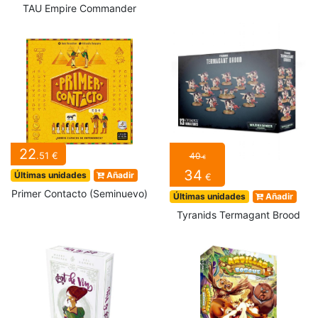
TAU Empire Commander
22
.51 €
40
€
34
Últimas unidades
Añadir
€
Primer Contacto (Seminuevo)
Últimas unidades
Añadir
Tyranids Termagant Brood